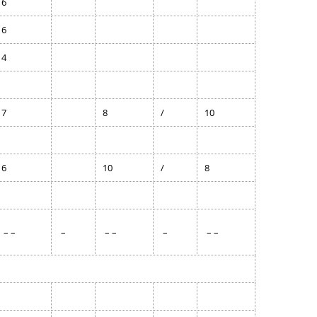
6
6
4
7
8
/
10
6
10
/
8
– –
–
– –
–
– –