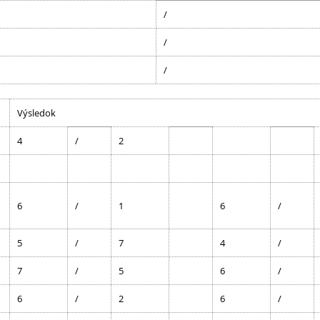
/
/
/
Výsledok
4
/
2
6
/
1
6
/
5
/
7
4
/
7
/
5
6
/
6
/
2
6
/