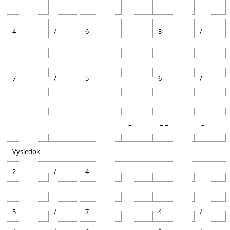
4
/
6
3
/
7
/
5
6
/
–
– –
–
Výsledok
2
/
4
5
/
7
4
/