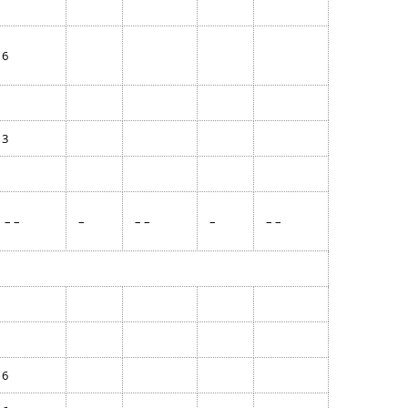
6
3
– –
–
– –
–
– –
6