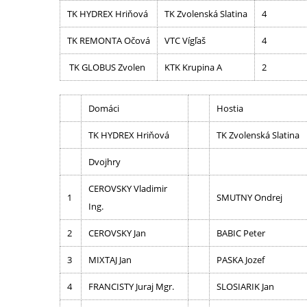
TK HYDREX Hriňová
TK Zvolenská Slatina
4
TK REMONTA Očová
VTC Vígľaš
4
TK GLOBUS Zvolen
KTK Krupina A
2
Domáci
Hostia
TK HYDREX Hriňová
TK Zvolenská Slatina
Dvojhry
CEROVSKY Vladimir
1
SMUTNY Ondrej
Ing.
2
CEROVSKY Jan
BABIC Peter
3
MIXTAJ Jan
PASKA Jozef
4
FRANCISTY Juraj Mgr.
SLOSIARIK Jan