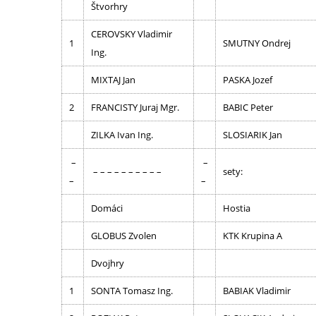
Štvorhry
CEROVSKY Vladimir
1
SMUTNY Ondrej
Ing.
MIXTAJ Jan
PASKA Jozef
2
FRANCISTY Juraj Mgr.
BABIC Peter
ZILKA Ivan Ing.
SLOSIARIK Jan
–
–
– – – – – – – – – –
sety:
–
–
Domáci
Hostia
GLOBUS Zvolen
KTK Krupina A
Dvojhry
1
SONTA Tomasz Ing.
BABIAK Vladimir