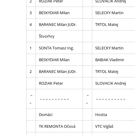
2
ROZIAK Peter
SLOVACIK Andrej
3
BESKYDIAR Milan
SELECKY Martin
4
BARANEC Milan JUDr.
TRTOL Matej
Štvorhry
1
SONTA Tomasz Ing.
SELECKY Martin
BESKYDIAR Milan
BABIAK Vladimir
2
BARANEC Milan JUDr.
TRTOL Matej
ROZIAK Peter
SLOVACIK Andrej
–
–
– – – – – – – – – –
– – – – – – – – – –
–
–
Domáci
Hostia
TK REMONTA Očová
VTC Vígľaš