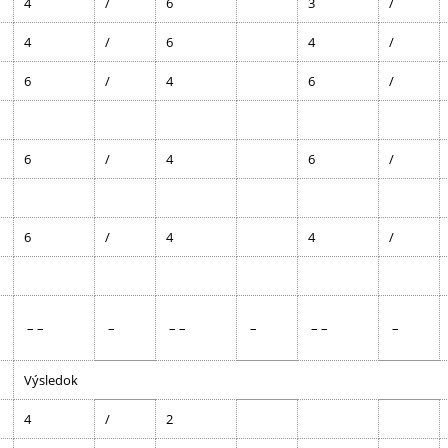
4
/
6
3
/
4
/
6
4
/
6
/
4
6
/
6
/
4
6
/
6
/
4
4
/
– –
–
– –
–
– –
–
Výsledok
4
/
2