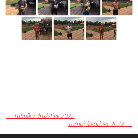
Post
←
Tabuľka družstiev 2022
Turnaj štvorhier 2022
→
navigation