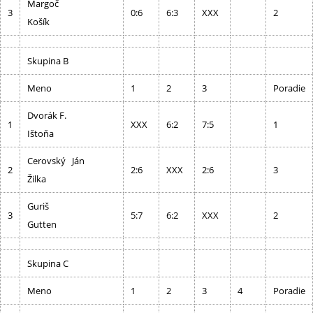
Margoč
3
0:6
6:3
XXX
2
Košík
Skupina B
Meno
1
2
3
Poradie
Dvorák F.
1
XXX
6:2
7:5
1
Ištoňa
Cerovský Ján
2
2:6
XXX
2:6
3
Žilka
Guriš
3
5:7
6:2
XXX
2
Gutten
Skupina C
Meno
1
2
3
4
Poradie