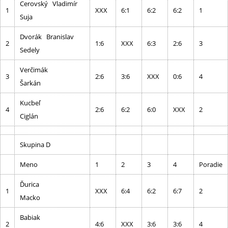
Cerovský Vladimír
1
XXX
6:1
6:2
6:2
1
Suja
Dvorák Branislav
2
1:6
XXX
6:3
2:6
3
Sedely
Verčimák
3
2:6
3:6
XXX
0:6
4
Šarkán
Kucbeľ
4
2:6
6:2
6:0
XXX
2
Ciglán
Skupina D
Meno
1
2
3
4
Poradie
Ďurica
1
XXX
6:4
6:2
6:7
2
Macko
Babiak
2
4:6
XXX
3:6
3:6
4