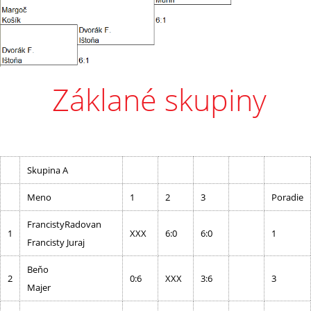
Záklané skupiny
Skupina A
Meno
1
2
3
Poradie
FrancistyRadovan
1
XXX
6:0
6:0
1
Francisty Juraj
Beňo
2
0:6
XXX
3:6
3
Majer