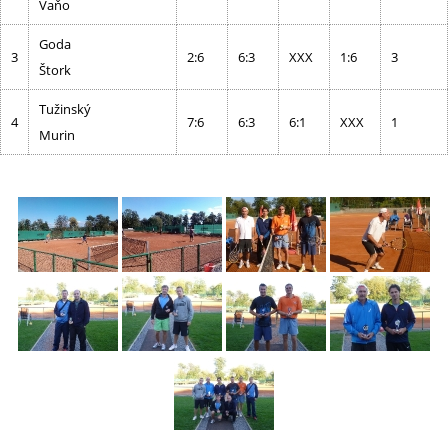
Vaňo
Goda
3
2:6
6:3
XXX
1:6
3
Štork
Tužinský
4
7:6
6:3
6:1
XXX
1
Murin