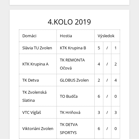
4.KOLO 2019
Domáci
Hostia
Výsledok
Slávia TU Zvolen
KTK Krupina B
5
/
1
TK REMONTA
KTK Krupina A
4
/
2
Očová
TK Detva
GLOBUS Zvolen
2
/
4
TK Zvolenská
TO Budča
6
/
0
Slatina
VTC Vígľaš
TK Hriňová
3
/
3
TK DETVA
Viktoriáni Zvolen
6
/
0
SPORTYS