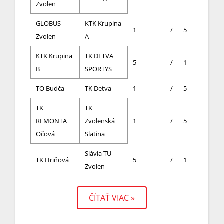
Zvolen
GLOBUS
KTK Krupina
1
/
5
Zvolen
A
KTK Krupina
TK DETVA
5
/
1
B
SPORTYS
TO Budča
TK Detva
1
/
5
TK
TK
REMONTA
Zvolenská
1
/
5
Očová
Slatina
Slávia TU
TK Hriňová
5
/
1
Zvolen
ČÍTAŤ VIAC »