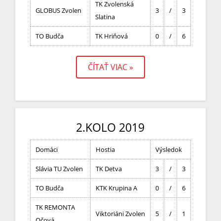
TK Zvolenská
GLOBUS Zvolen
3
/
3
Slatina
TO Budča
TK Hriňová
0
/
6
ČÍTAŤ VIAC »
2.KOLO 2019
Domáci
Hostia
Výsledok
Slávia TU Zvolen
TK Detva
3
/
3
TO Budča
KTK Krupina A
0
/
6
TK REMONTA
Viktoriáni Zvolen
5
/
1
Očová