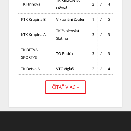
TK REMONTA
TK Hriňová
2
/
4
Očová
KTK Krupina B
Viktoriáni Zvolen
1
/
5
TK Zvolenská
KTK Krupina A
3
/
3
Slatina
TK DETVA
TO Budča
3
/
3
SPORTYS
TK Detva A
VTC Vígľaš
2
/
4
ČÍTAŤ VIAC »