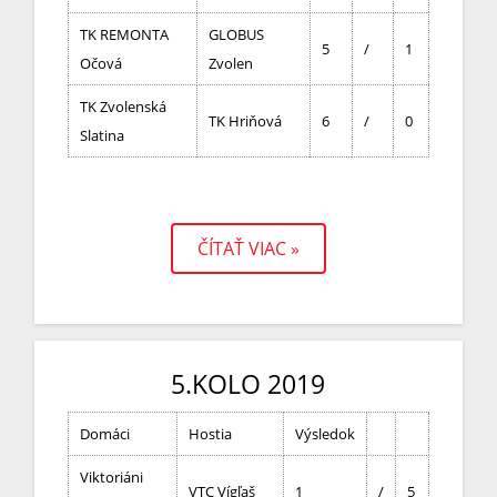
TK REMONTA
GLOBUS
5
/
1
Očová
Zvolen
TK Zvolenská
TK Hriňová
6
/
0
Slatina
ČÍTAŤ VIAC »
5.KOLO 2019
Domáci
Hostia
Výsledok
Viktoriáni
VTC Vígľaš
1
/
5