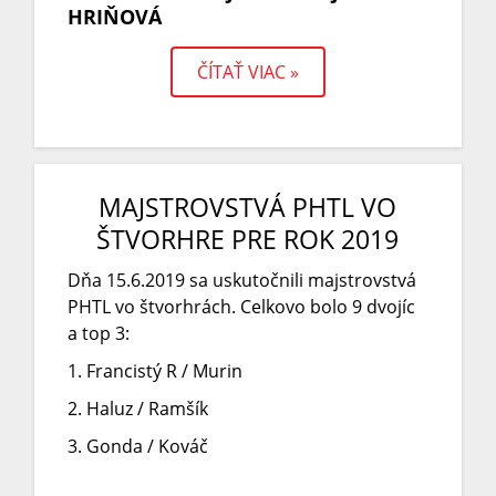
HRIŇOVÁ
ČÍTAŤ VIAC »
MAJSTROVSTVÁ PHTL VO
ŠTVORHRE PRE ROK 2019
Dňa 15.6.2019 sa uskutočnili majstrovstvá
PHTL vo štvorhrách. Celkovo bolo 9 dvojíc
a top 3:
1. Francistý R / Murin
2. Haluz / Ramšík
3. Gonda / Kováč