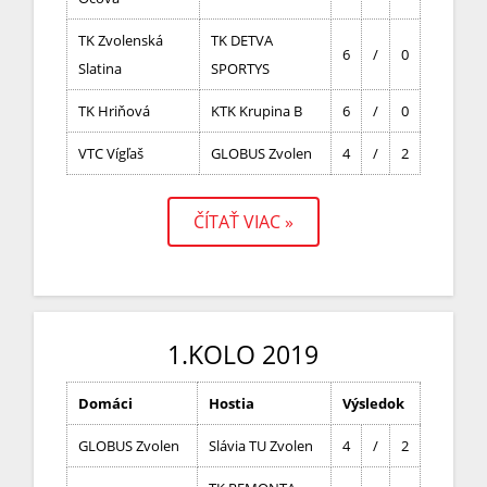
TK Zvolenská
TK DETVA
6
/
0
Slatina
SPORTYS
TK Hriňová
KTK Krupina B
6
/
0
VTC Vígľaš
GLOBUS Zvolen
4
/
2
ČÍTAŤ VIAC »
1.KOLO 2019
Domáci
Hostia
Výsledok
GLOBUS Zvolen
Slávia TU Zvolen
4
/
2