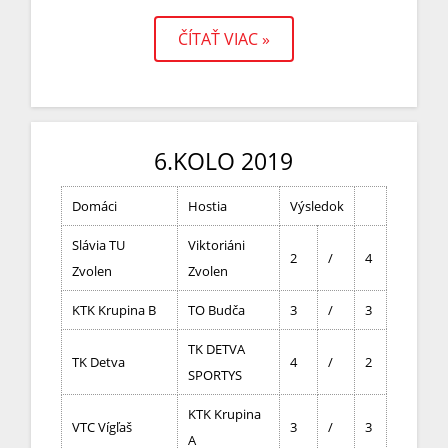
ČÍTAŤ VIAC »
6.KOLO 2019
Domáci
Hostia
Výsledok
Slávia TU
Viktoriáni
2
/
4
Zvolen
Zvolen
KTK Krupina B
TO Budča
3
/
3
TK DETVA
TK Detva
4
/
2
SPORTYS
KTK Krupina
VTC Vígľaš
3
/
3
A