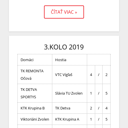
ČÍTAŤ VIAC »
3.KOLO 2019
Domáci
Hostia
TK REMONTA
VTC Vígľaš
4
/
2
Očová
TK DETVA
Slávia TU Zvolen
1
/
5
SPORTYS
KTK Krupina B
TK Detva
2
/
4
Viktoriáni Zvolen
KTK Krupina A
1
/
5