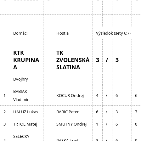
–
– – – – – – – –
–
–
–
–
– – – – – – – – – –
–
–
–
– –
–
–
–
–
Domáci
Hostia
Výsledok (sety 6:7)
KTK
TK
KRUPINA
ZVOLENSKÁ
3
/
3
A
SLATINA
Dvojhry
BABIAK
1
KOCUR Ondrej
4
/
6
6
Vladimir
2
HALUZ Lukas
BABIC Peter
6
/
3
7
3
TRTOL Matej
SMUTNY Ondrej
1
/
6
0
SELECKY
4
PASKA Jozef
3
/
6
0