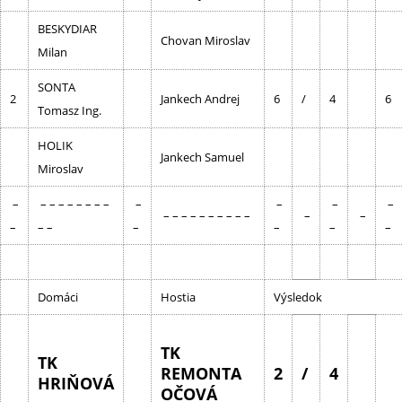
BESKYDIAR
Chovan Miroslav
Milan
SONTA
2
Jankech Andrej
6
/
4
6
Tomasz Ing.
HOLIK
Jankech Samuel
Miroslav
–
– – – – – – – –
–
–
–
–
– – – – – – – – – –
–
–
–
– –
–
–
–
–
Domáci
Hostia
Výsledok
TK
TK
REMONTA
2
/
4
HRIŇOVÁ
OČOVÁ