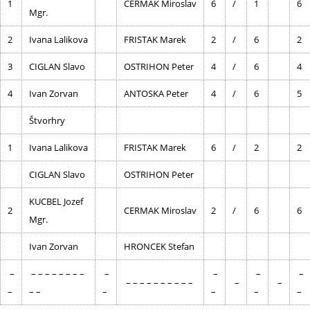
1
CERMAK Miroslav
6
/
1
6
Mgr.
2
Ivana Lalikova
FRISTAK Marek
2
/
6
2
3
CIGLAN Slavo
OSTRIHON Peter
4
/
6
4
4
Ivan Zorvan
ANTOSKA Peter
4
/
6
5
Štvorhry
1
Ivana Lalikova
FRISTAK Marek
6
/
2
2
CIGLAN Slavo
OSTRIHON Peter
KUCBEL Jozef
2
CERMAK Miroslav
2
/
6
6
Mgr.
Ivan Zorvan
HRONCEK Stefan
–
– – – – – – – –
–
–
–
–
– – – – – – – – – –
–
–
–
– –
–
–
–
–