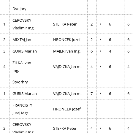
Dvojhry
CEROVSKY
1
STEFKA Peter
2
/
6
6
Vladimir Ing.
2
MIXTAJ Jan
HRONCEK Jozef
2
/
6
6
3
GURIS Marian
MAJER Ivan Ing.
6
/
4
6
ZILKA Ivan
4
VAJDICKA Jan ml.
4
/
6
4
Ing.
Štvorhry
1
GURIS Marian
VAJDICKA Jan ml.
7
/
6
6
FRANCISTY
HRONCEK Jozef
Juraj Mgr.
CEROVSKY
2
STEFKA Peter
4
/
6
4
Vladimir Ing.