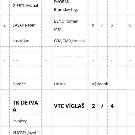
DVORAK
GIERTL Michal
Branislav Ing.
BENO Roman
2
LASAK Peter
0
/
6
0
Mgr.
Lasak Jan
GRAJCIAR Jaroslav
–
– – – – – – – –
–
–
–
–
– – – – – – – – – –
–
–
–
– –
–
–
–
–
Domáci
Hostia
Výsledok
TK DETVA
VTC VÍGĽAŠ
2
/
4
A
Dvojhry
KUCBEL Jozef