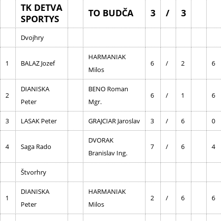
TK DETVA
TO BUDČA
3
/
3
SPORTYS
Dvojhry
HARMANIAK
1
BALAZ Jozef
6
/
2
6
Milos
DIANISKA
BENO Roman
2
6
/
1
6
Peter
Mgr.
3
LASAK Peter
GRAJCIAR Jaroslav
3
/
6
0
DVORAK
4
Saga Rado
7
/
6
4
Branislav Ing.
Štvorhry
DIANISKA
HARMANIAK
1
2
/
6
6
Peter
Milos