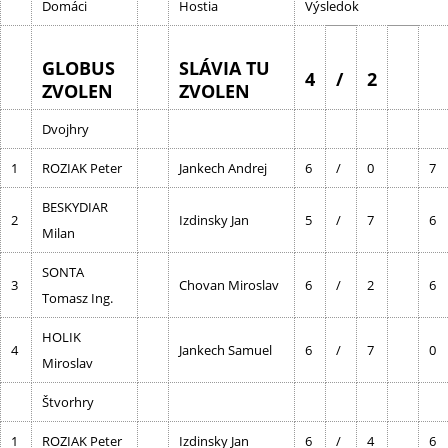
Domáci
Hostia
Výsledok
GLOBUS
SLÁVIA TU
4
/
2
ZVOLEN
ZVOLEN
Dvojhry
1
ROZIAK Peter
Jankech Andrej
6
/
0
7
BESKYDIAR
2
Izdinsky Jan
5
/
7
6
Milan
SONTA
3
Chovan Miroslav
6
/
2
6
Tomasz Ing.
HOLIK
4
Jankech Samuel
6
/
7
0
Miroslav
Štvorhry
1
ROZIAK Peter
Izdinsky Jan
6
/
4
6