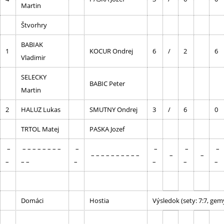
Martin
Štvorhry
BABIAK
1
KOCUR Ondrej
6
/
2
6
Vladimir
SELECKY
BABIC Peter
Martin
2
HALUZ Lukas
SMUTNY Ondrej
3
/
6
0
TRTOL Matej
PASKA Jozef
–
– – – – – – – –
–
–
–
–
– – – – – – – – – –
–
–
–
– –
–
–
–
–
Domáci
Hostia
Výsledok (sety: 7:7, gem