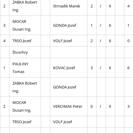
ZABKA Robert
2
Strnadik Marek
2
/
6
4
Ing.
MOCAR
3
GONDA Jozef
1
/
6
1
Dusan Ing.
4
TRSO Jozef
VOLF Jozef
2
/
6
0
Štvorhry
PAULINY
1
KOVAC Jozef
3
/
6
6
Tomas
ZABKA Robert
GONDA Jozef
Ing.
MOCAR
2
VERCIMAK Peter
0
/
6
3
Dusan Ing.
TRSO Jozef
VOLF Jozef