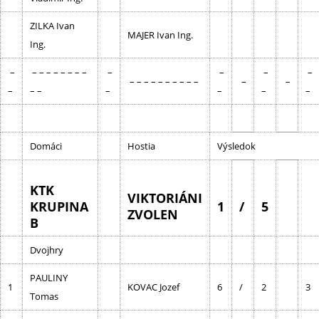
ZILKA Ivan
MAJER Ivan Ing.
Ing.
–
– – – – – – – –
–
–
–
–
– – – – – – – – – –
–
–
–
– –
–
–
–
–
Domáci
Hostia
Výsledok
KTK
VIKTORIÁNI
KRUPINA
1
/
5
ZVOLEN
B
Dvojhry
PAULINY
1
KOVAC Jozef
6
/
2
3
Tomas