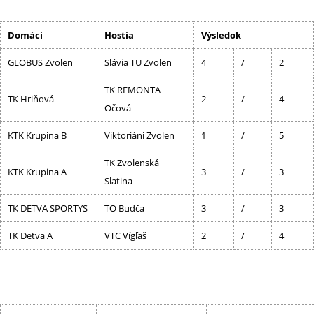
Domáci
Hostia
Výsledok
GLOBUS Zvolen
Slávia TU Zvolen
4
/
2
TK REMONTA
TK Hriňová
2
/
4
Očová
KTK Krupina B
Viktoriáni Zvolen
1
/
5
TK Zvolenská
KTK Krupina A
3
/
3
Slatina
TK DETVA SPORTYS
TO Budča
3
/
3
TK Detva A
VTC Vígľaš
2
/
4