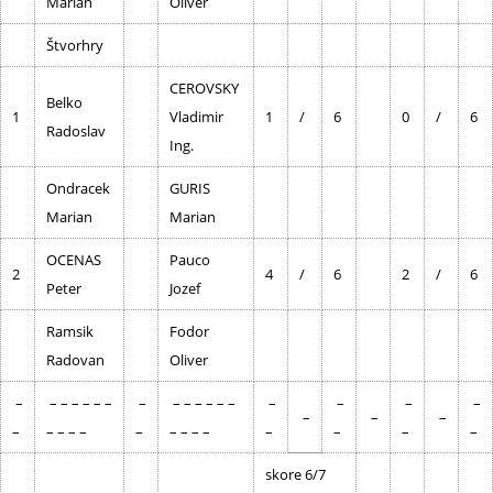
Marian
Oliver
Štvorhry
CEROVSKY
Belko
1
Vladimir
1
/
6
0
/
6
Radoslav
Ing.
Ondracek
GURIS
Marian
Marian
OCENAS
Pauco
2
4
/
6
2
/
6
Peter
Jozef
Ramsik
Fodor
Radovan
Oliver
–
– – – – – –
–
– – – – – –
–
–
–
–
–
–
–
–
– – – –
–
– – – –
–
–
–
–
skore 6/7