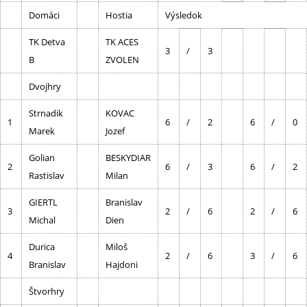
Domáci
Hostia
Výsledok
TK Detva
TK ACES
3
/
3
B
ZVOLEN
Dvojhry
Strnadik
KOVAC
1
6
/
2
6
/
0
Marek
Jozef
Golian
BESKYDIAR
2
6
/
3
6
/
2
Rastislav
Milan
GIERTL
Branislav
3
2
/
6
2
/
6
Michal
Dien
Durica
Miloš
4
2
/
6
3
/
6
Branislav
Hajdoni
Štvorhry