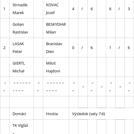
Strnadik
KOVAC
1
4
/
6
6
/
3
Marek
Jozef
Golian
BESKYDIAR
Rastislav
Milan
LASAK
Branislav
2
0
/
6
1
/
6
Peter
Dien
GIERTL
Miloš
Michal
Hajdoni
–
– – – – – –
–
– – – – – –
–
–
–
–
–
–
–
–
– – – –
–
– – – –
–
–
–
–
Domáci
Hostia
Výsledok (sety 7:6)
TK Vígľaš
–