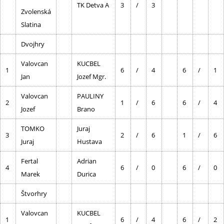
TK Detva A
3
/
3
Zvolenská
Slatina
Dvojhry
Valovcan
KUCBEL
1
6
/
4
6
/
1
Jan
Jozef Mgr.
Valovcan
PAULINY
2
1
/
6
6
/
4
Jozef
Brano
TOMKO
Juraj
3
2
/
6
1
/
6
Juraj
Hustava
Fertal
Adrian
4
6
/
0
6
/
0
Marek
Durica
Štvorhry
Valovcan
KUCBEL
1
6
/
4
6
/
2