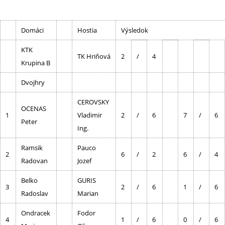
Domáci
Hostia
Výsledok
KTK
TK Hriňová
2
/
4
Krupina B
Dvojhry
CEROVSKY
OCENAS
1
Vladimir
2
/
6
7
/
6
Peter
Ing.
Ramsik
Pauco
2
6
/
2
6
/
4
Radovan
Jozef
Belko
GURIS
3
2
/
6
1
/
6
Radoslav
Marian
Ondracek
Fodor
4
1
/
6
0
/
6