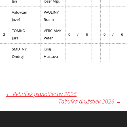
Jan
Jozef Mgr.
Valovcan
PAULINY
Jozef
Brano
TOMKO
VERCIMAK
2
0
/
6
0
/
6
Juraj
Peter
SMUTNY
Juraj
Ondrej
Hustava
Post
←
Rebríček jednotlivcov 2026
Tabuľka družstiev 2026
→
navigation