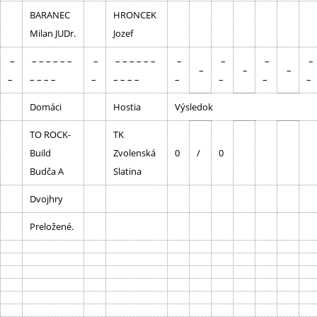
BARANEC
HRONCEK
Milan JUDr.
Jozef
–
– – – – – –
–
– – – – – –
–
–
–
–
–
–
–
–
– – – –
–
– – – –
–
–
–
–
Domáci
Hostia
Výsledok
TO ROCK-
TK
Build
Zvolenská
0
/
0
Budča A
Slatina
Dvojhry
Preložené.