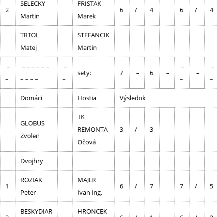
SELECKY
FRISTAK
2
6
/
4
6
/
4
Martin
Marek
TRTOL
STEFANCIK
Matej
Martin
–
– – – – – –
–
–
–
sety:
7
–
6
–
–
–
– – – –
–
–
–
Domáci
Hostia
Výsledok
TK
GLOBUS
REMONTA
3
/
3
Zvolen
Očová
Dvojhry
ROZIAK
MAJER
1
6
/
7
7
/
5
Peter
Ivan Ing.
BESKYDIAR
HRONCEK