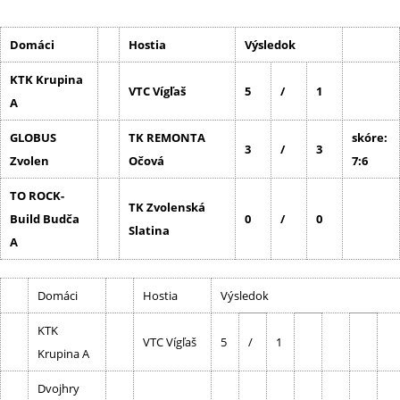
Domáci
Hostia
Výsledok
KTK Krupina
VTC Vígľaš
5
/
1
A
GLOBUS
TK REMONTA
skóre:
3
/
3
Zvolen
Očová
7:6
TO ROCK-
TK Zvolenská
Build Budča
0
/
0
Slatina
A
Domáci
Hostia
Výsledok
KTK
VTC Vígľaš
5
/
1
Krupina A
Dvojhry