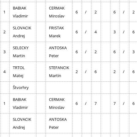
BABIAK
CERMAK
1
6
/
2
6
/
2
Vladimir
Miroslav
SLOVACIK
FRISTAK
2
6
/
4
3
/
6
Andrej
Marek
SELECKY
ANTOSKA
3
6
/
2
6
/
3
Martin
Peter
TRTOL
STEFANCIK
4
2
/
6
2
/
6
Matej
Martin
Štvorhry
BABIAK
CERMAK
1
6
/
7
7
/
6
Vladimir
Miroslav
SLOVACIK
ANTOSKA
Andrej
Peter