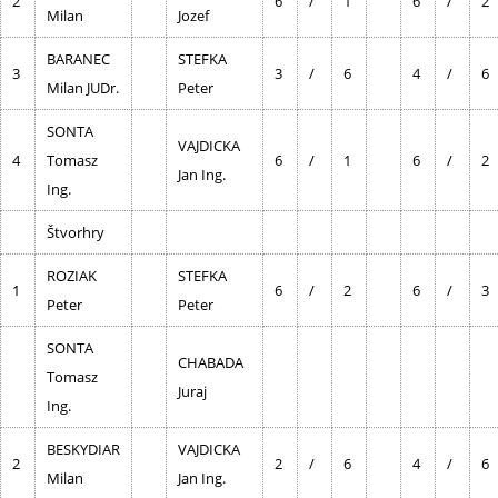
2
6
/
1
6
/
2
Milan
Jozef
BARANEC
STEFKA
3
3
/
6
4
/
6
Milan JUDr.
Peter
SONTA
VAJDICKA
4
Tomasz
6
/
1
6
/
2
Jan Ing.
Ing.
Štvorhry
ROZIAK
STEFKA
1
6
/
2
6
/
3
Peter
Peter
SONTA
CHABADA
Tomasz
Juraj
Ing.
BESKYDIAR
VAJDICKA
2
2
/
6
4
/
6
Milan
Jan Ing.