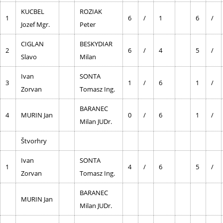
KUCBEL
ROZIAK
1
6
/
1
6
/
Jozef Mgr.
Peter
CIGLAN
BESKYDIAR
2
6
/
4
5
/
Slavo
Milan
Ivan
SONTA
3
1
/
6
1
/
Zorvan
Tomasz Ing.
BARANEC
4
MURIN Jan
0
/
6
1
/
Milan JUDr.
Štvorhry
Ivan
SONTA
1
4
/
6
5
/
Zorvan
Tomasz Ing.
BARANEC
MURIN Jan
Milan JUDr.