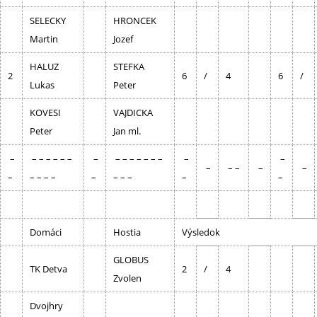
SELECKY
HRONCEK
Martin
Jozef
HALUZ
STEFKA
2
6
/
4
6
/
Lukas
Peter
KOVESI
VAJDICKA
Peter
Jan ml.
–
– – – – – –
–
– – – – – – –
–
–
–
– –
–
–
–
– – – –
–
– – –
–
–
Domáci
Hostia
Výsledok
GLOBUS
TK Detva
2
/
4
Zvolen
Dvojhry