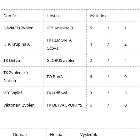
Domáci
Hostia
Výsledok
Slávia TU Zvolen
KTK Krupina B
5
/
1
TK REMONTA
KTK Krupina A
4
/
2
Očová
TK Detva
GLOBUS Zvolen
2
/
4
TK Zvolenská
TO Budča
6
/
0
Slatina
VTC Vígľaš
TK Hriňová
3
/
3
Viktoriáni Zvolen
TK DETVA SPORTYS
6
/
0
Domáci
Hostia
Výsledok