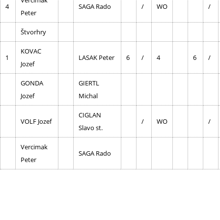
Vercimak
4
SAGA Rado
/
WO
/
Peter
Štvorhry
KOVAC
1
LASAK Peter
6
/
4
6
/
Jozef
GONDA
GIERTL
Jozef
Michal
CIGLAN
VOLF Jozef
/
WO
/
Slavo st.
Vercimak
SAGA Rado
Peter