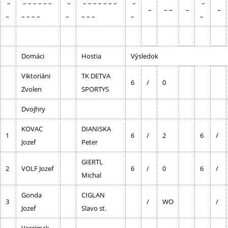
–
– – – – – –
–
– – – – – – –
–
–
–
– –
–
–
–
– – – –
–
– – –
–
–
Domáci
Hostia
Výsledok
Viktoriáni
TK DETVA
6
/
0
Zvolen
SPORTYS
Dvojhry
KOVAC
DIANISKA
1
6
/
2
6
/
Jozef
Peter
GIERTL
2
VOLF Jozef
6
/
0
6
/
Michal
Gonda
CIGLAN
3
/
WO
/
Jozef
Slavo st.