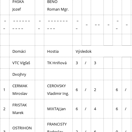
PASKA
BENO
Jozef
Roman Mgr.
–
– – – – – –
–
– – – – – – –
–
–
–
– –
–
–
–
– – – –
–
– – –
–
–
Domáci
Hostia
Výsledok
VTC Vígľaš
TK Hriňová
3
/
3
Dvojhry
CERMAK
CEROVSKY
1
6
/
2
6
/
Miroslav
Vladimir Ing.
FRISTAK
2
MIXTAJ Jan
6
/
4
6
/
Marek
FRANCISTY
OSTRIHON
3
Radoslav
2
/
6
0
/