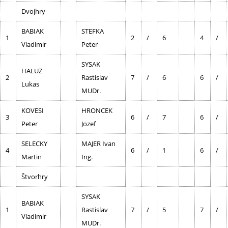
Dvojhry
BABIAK
STEFKA
1
2
/
6
4
/
Vladimir
Peter
SYSAK
HALUZ
2
Rastislav
7
/
6
6
/
Lukas
MUDr.
KOVESI
HRONCEK
3
6
/
7
6
/
Peter
Jozef
SELECKY
MAJER Ivan
4
6
/
1
6
/
Martin
Ing.
Štvorhry
SYSAK
BABIAK
1
Rastislav
7
/
5
7
/
Vladimir
MUDr.