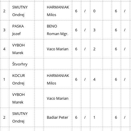
SMUTNY
HARMANIAK
2
6
/
0
6
/
Ondrej
Milos
PASKA
BENO
3
6
/
3
6
/
Jozef
Roman Mgr.
VYBOH
4
Vaco Marian
6
/
2
6
/
Marek
Štvorhry
KOCUR
HARMANIAK
1
6
/
4
6
/
Ondrej
Milos
VYBOH
Vaco Marian
Marek
SMUTNY
2
Badiar Peter
6
/
1
6
/
Ondrej