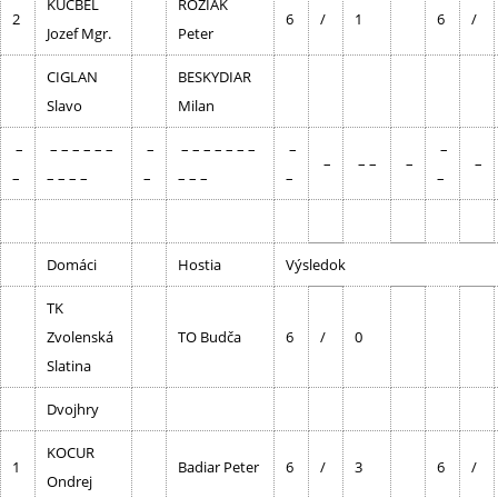
KUCBEL
ROZIAK
2
6
/
1
6
/
Jozef Mgr.
Peter
CIGLAN
BESKYDIAR
Slavo
Milan
–
– – – – – –
–
– – – – – – –
–
–
–
– –
–
–
–
– – – –
–
– – –
–
–
Domáci
Hostia
Výsledok
TK
Zvolenská
TO Budča
6
/
0
Slatina
Dvojhry
KOCUR
1
Badiar Peter
6
/
3
6
/
Ondrej