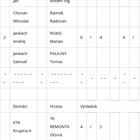
Jan
Robert Ing.
Chovan
Ramsik
Miroslav
Radovan
Jankech
RISKO
2
6
/
4
6
/
Andrej
Marian
Jankech
PAULINY
Samuel
Tomas
–
– – – – – –
–
– – – – – – –
–
–
–
– –
–
–
–
– – – –
–
– – –
–
–
Domáci
Hostia
Výsledok
TK
KTK
REMONTA
4
/
2
Krupina A
Očová