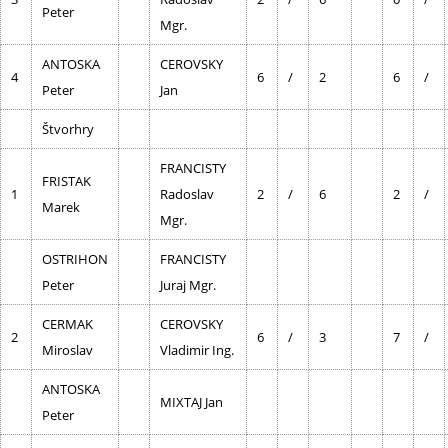
Peter
Mgr.
ANTOSKA
CEROVSKY
4
6
/
2
6
/
Peter
Jan
Štvorhry
FRANCISTY
FRISTAK
1
Radoslav
2
/
6
2
/
Marek
Mgr.
OSTRIHON
FRANCISTY
Peter
Juraj Mgr.
CERMAK
CEROVSKY
2
6
/
3
7
/
Miroslav
Vladimir Ing.
ANTOSKA
MIXTAJ Jan
Peter