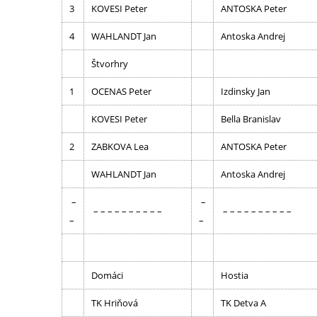
3
KOVESI Peter
ANTOSKA Peter
4
WAHLANDT Jan
Antoska Andrej
Štvorhry
1
OCENAS Peter
Izdinsky Jan
KOVESI Peter
Bella Branislav
2
ZABKOVA Lea
ANTOSKA Peter
WAHLANDT Jan
Antoska Andrej
–
–
– – – – – – – – – –
– – – – – – – – – –
–
–
Domáci
Hostia
TK Hriňová
TK Detva A