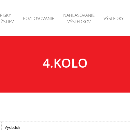
PISKY
NAHLASOVANIE
ROZLOSOVANIE
VÝSLEDKY
ŽSTIEV
VÝSLEDKOV
t
Súťaž dru
pisky 2026
Turnaj je
ťažný poriadok
4.KOLO
Výsledok