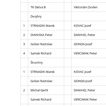
TK Detva B
Viktoriáni Zvolen
Dvojhry
1
STRNADIK Marek
KOVAC Jozef
2
DIANISKA Peter
DANIHEL Peter
3
Golian Rastislav
GONDA Jozef
4
Samek Richard
VERCIMAK Peter
Štvorhry
1
STRNADIK Marek
KOVAC Jozef
Golian Rastislav
GONDA Jozef
2
Michal Gertli
DANIHEL Peter
Samek Richard
VERCIMAK Peter