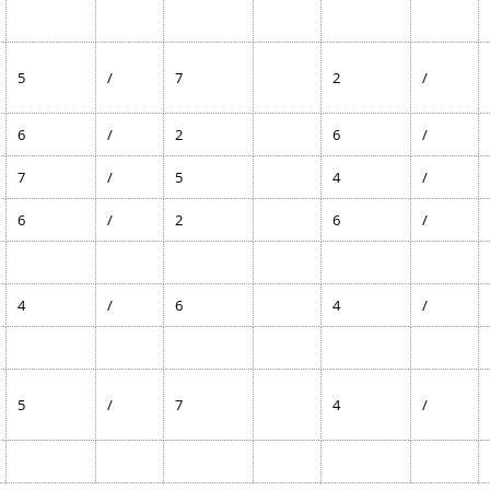
5
/
7
2
/
6
/
2
6
/
7
/
5
4
/
6
/
2
6
/
4
/
6
4
/
5
/
7
4
/