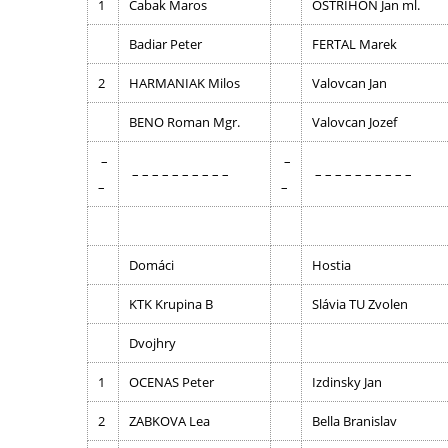
1
Cabak Maros
OSTRIHON Jan ml.
Badiar Peter
FERTAL Marek
2
HARMANIAK Milos
Valovcan Jan
BENO Roman Mgr.
Valovcan Jozef
–
–
– – – – – – – – – –
– – – – – – – – – –
–
–
Domáci
Hostia
KTK Krupina B
Slávia TU Zvolen
Dvojhry
1
OCENAS Peter
Izdinsky Jan
2
ZABKOVA Lea
Bella Branislav