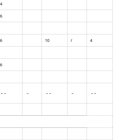
4
6
6
10
/
4
6
– –
–
– –
–
– –