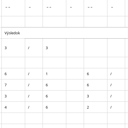
– –
–
– –
–
– –
–
Výsledok
3
/
3
6
/
1
6
/
7
/
6
6
/
3
/
6
3
/
4
/
6
2
/