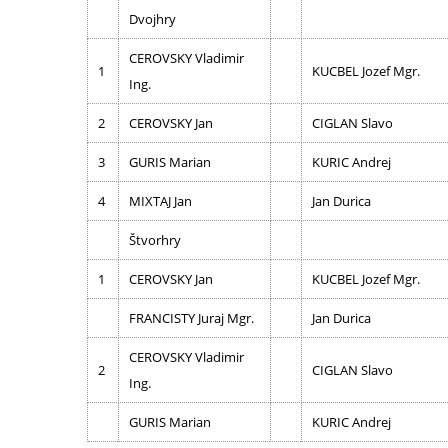
Dvojhry
CEROVSKY Vladimir
1
KUCBEL Jozef Mgr.
Ing.
2
CEROVSKY Jan
CIGLAN Slavo
3
GURIS Marian
KURIC Andrej
4
MIXTAJ Jan
Jan Durica
Štvorhry
1
CEROVSKY Jan
KUCBEL Jozef Mgr.
FRANCISTY Juraj Mgr.
Jan Durica
CEROVSKY Vladimir
2
CIGLAN Slavo
Ing.
GURIS Marian
KURIC Andrej