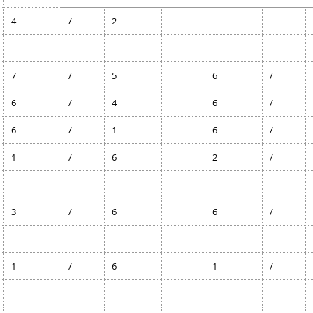
4
/
2
7
/
5
6
/
6
/
4
6
/
6
/
1
6
/
1
/
6
2
/
3
/
6
6
/
1
/
6
1
/