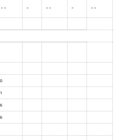
– –
–
– –
–
– –
0
1
6
6