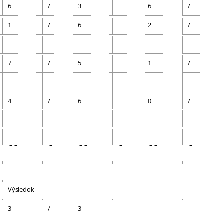
6
/
3
6
/
1
/
6
2
/
7
/
5
1
/
4
/
6
0
/
– –
–
– –
–
– –
–
Výsledok
3
/
3