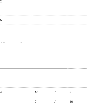
2
6
– –
–
4
10
/
8
1
7
/
10