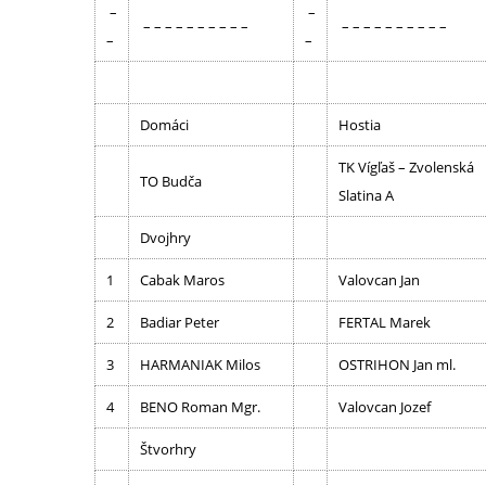
–
–
– – – – – – – – – –
– – – – – – – – – –
–
–
Domáci
Hostia
TK Vígľaš – Zvolenská
TO Budča
Slatina A
Dvojhry
1
Cabak Maros
Valovcan Jan
2
Badiar Peter
FERTAL Marek
3
HARMANIAK Milos
OSTRIHON Jan ml.
4
BENO Roman Mgr.
Valovcan Jozef
Štvorhry