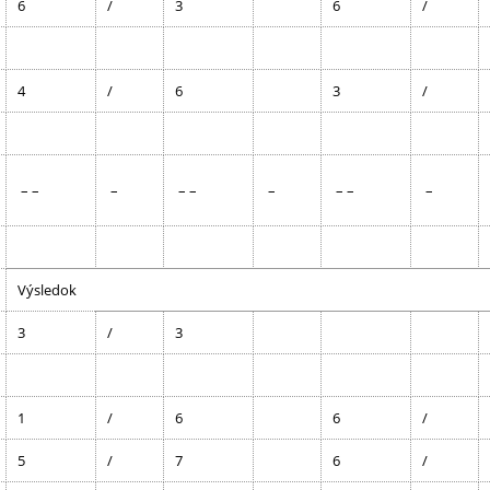
6
/
3
6
/
4
/
6
3
/
– –
–
– –
–
– –
–
Výsledok
3
/
3
1
/
6
6
/
5
/
7
6
/