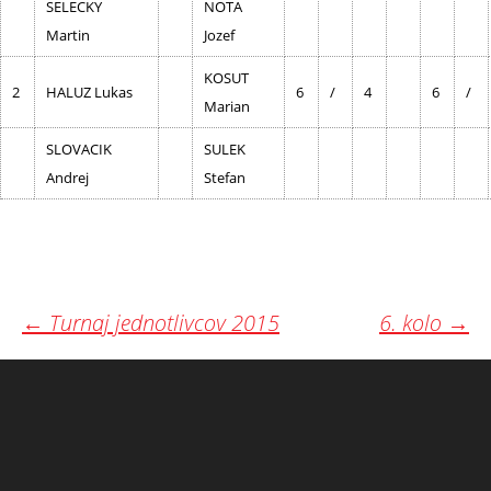
SELECKY
NOTA
Martin
Jozef
KOSUT
2
HALUZ Lukas
6
/
4
6
/
Marian
SLOVACIK
SULEK
Andrej
Stefan
Post
←
Turnaj jednotlivcov 2015
6. kolo
→
navigation