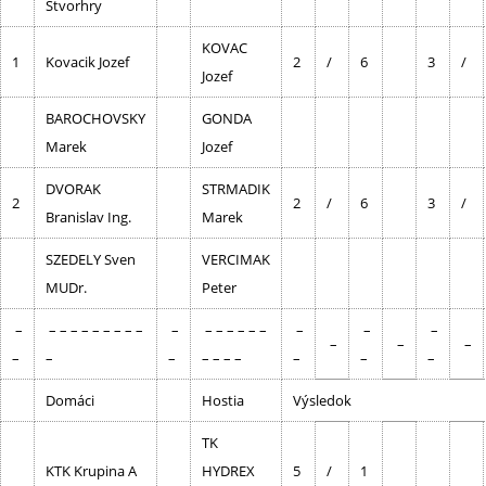
Štvorhry
KOVAC
1
Kovacik Jozef
2
/
6
3
/
Jozef
BAROCHOVSKY
GONDA
Marek
Jozef
DVORAK
STRMADIK
2
2
/
6
3
/
Branislav Ing.
Marek
SZEDELY Sven
VERCIMAK
MUDr.
Peter
–
– – – – – – – – –
–
– – – – – –
–
–
–
–
–
–
–
–
–
– – – –
–
–
–
Domáci
Hostia
Výsledok
TK
KTK Krupina A
HYDREX
5
/
1