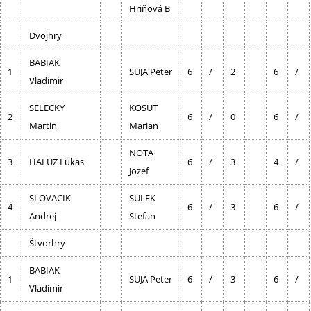
Hriňová B
Dvojhry
BABIAK
1
SUJA Peter
6
/
2
6
/
Vladimir
SELECKY
KOSUT
2
6
/
0
6
/
Martin
Marian
NOTA
3
HALUZ Lukas
6
/
3
4
/
Jozef
SLOVACIK
SULEK
4
6
/
3
6
/
Andrej
Stefan
Štvorhry
BABIAK
1
SUJA Peter
6
/
3
6
/
Vladimir