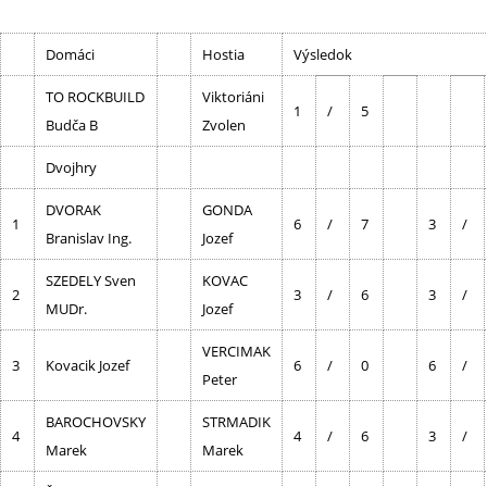
Domáci
Hostia
Výsledok
TO ROCKBUILD
Viktoriáni
1
/
5
Budča B
Zvolen
Dvojhry
DVORAK
GONDA
1
6
/
7
3
/
Branislav Ing.
Jozef
SZEDELY Sven
KOVAC
2
3
/
6
3
/
MUDr.
Jozef
VERCIMAK
3
Kovacik Jozef
6
/
0
6
/
Peter
BAROCHOVSKY
STRMADIK
4
4
/
6
3
/
Marek
Marek