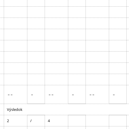
– –
–
– –
–
– –
–
Výsledok
2
/
4