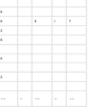
6
6
6
/
7
2
6
6
2
– –
–
– –
–
– –