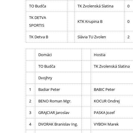
TO Budča
TK Zvolenská Slatina
0
TK DETVA
KTK Krupina B
0
SPORTIS
TK Detva B
Slávia TU Zvolen
2
Domáci
Hostia
TO Budča
TK Zvolenská Slatina
Dvojhry
1
Badiar Peter
BABIC Peter
2
BENO Roman Mgr.
KOCUR Ondrej
3
GRAJCIAR Jaroslav
PASKA Jozef
4
DVORAK Branislav Ing.
VYBOH Marek