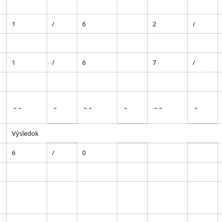
1
/
6
2
/
1
/
6
7
/
– –
–
– –
–
– –
–
Výsledok
6
/
0