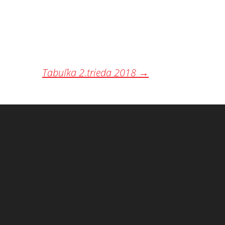
Tabuľka 2.trieda 2018
→