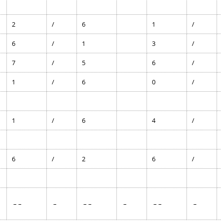
2
/
6
1
/
6
/
1
3
/
7
/
5
6
/
1
/
6
0
/
1
/
6
4
/
6
/
2
6
/
– –
–
– –
–
– –
–