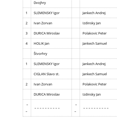
Dvojhry
1
SLEMENSKY Igor
Jankech Andrej
2
Ivan Zorvan
Izdinsky Jan
3
DURICA Miroslav
Polakovic Peter
4
HOLIK Jan
Jankech Samuel
Štvorhry
1
SLEMENSKY Igor
Jankech Andrej
CIGLAN Slavo st.
Jankech Samuel
2
Ivan Zorvan
Polakovic Peter
DURICA Miroslav
Izdinsky Jan
–
–
– – – – – – – – – –
– – – – – – – – – –
–
–