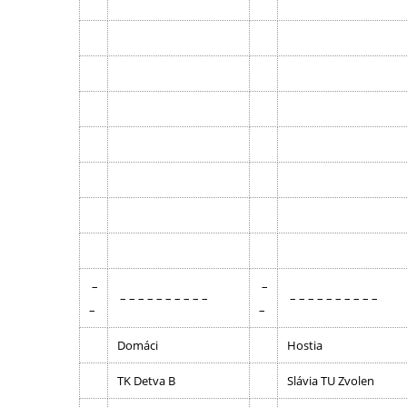
–
–
– – – – – – – – – –
– – – – – – – – – –
–
–
Domáci
Hostia
TK Detva B
Slávia TU Zvolen