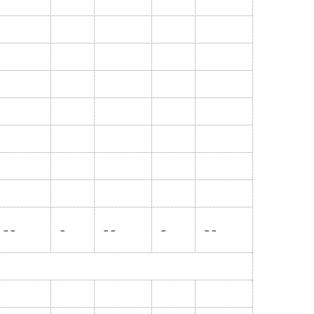
– –
–
– –
–
– –