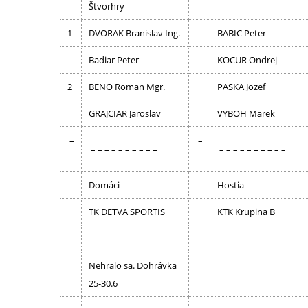
Štvorhry
1
DVORAK Branislav Ing.
BABIC Peter
Badiar Peter
KOCUR Ondrej
2
BENO Roman Mgr.
PASKA Jozef
GRAJCIAR Jaroslav
VYBOH Marek
–
–
– – – – – – – – – –
– – – – – – – – – –
–
–
Domáci
Hostia
TK DETVA SPORTIS
KTK Krupina B
Nehralo sa. Dohrávka
25-30.6