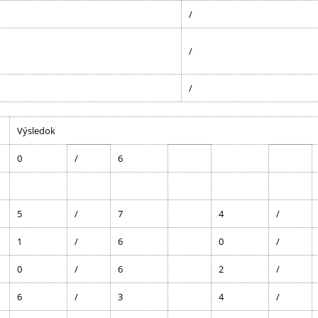
/
/
/
Výsledok
0
/
6
5
/
7
4
/
1
/
6
0
/
0
/
6
2
/
6
/
3
4
/