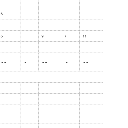
6
6
9
/
11
– –
–
– –
–
– –