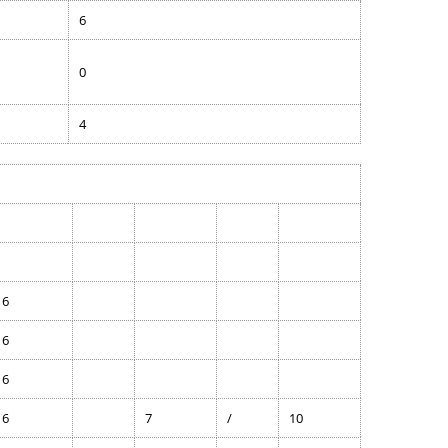
2014
6
2013
0
Roky 2001 – 2010
4
Roky 1991 – 2000
6
6
6
6
7
/
10