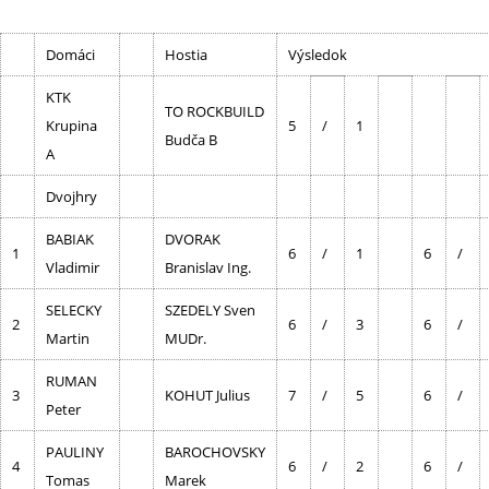
Domáci
Hostia
Výsledok
KTK
TO ROCKBUILD
Krupina
5
/
1
Budča B
A
Dvojhry
BABIAK
DVORAK
1
6
/
1
6
/
Vladimir
Branislav Ing.
SELECKY
SZEDELY Sven
2
6
/
3
6
/
Martin
MUDr.
RUMAN
3
KOHUT Julius
7
/
5
6
/
Peter
PAULINY
BAROCHOVSKY
4
6
/
2
6
/
Tomas
Marek