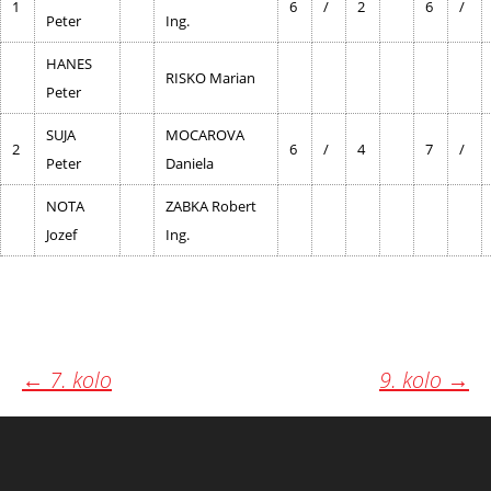
1
6
/
2
6
/
Peter
Ing.
HANES
RISKO Marian
Peter
SUJA
MOCAROVA
2
6
/
4
7
/
Peter
Daniela
NOTA
ZABKA Robert
Jozef
Ing.
Post
←
7. kolo
9. kolo
→
navigation