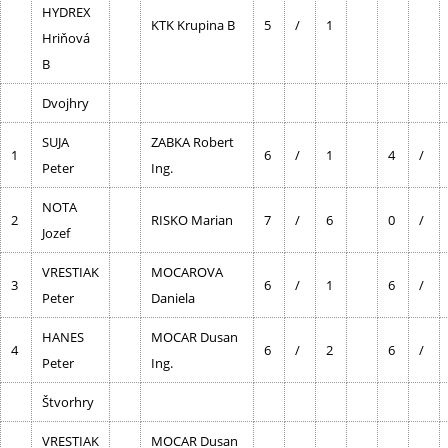
HYDREX
KTK Krupina B
5
/
1
Hriňová
B
Dvojhry
SUJA
ZABKA Robert
1
6
/
1
4
/
Peter
Ing.
NOTA
2
RISKO Marian
7
/
6
0
/
Jozef
VRESTIAK
MOCAROVA
3
6
/
1
6
/
Peter
Daniela
HANES
MOCAR Dusan
4
6
/
2
6
/
Peter
Ing.
Štvorhry
VRESTIAK
MOCAR Dusan