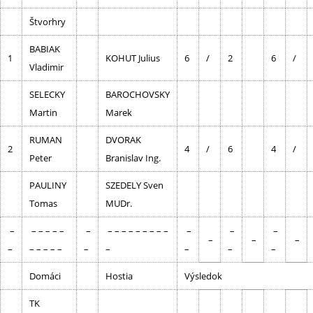
Štvorhry
BABIAK
1
KOHUT Julius
6
/
2
6
/
Vladimir
SELECKY
BAROCHOVSKY
Martin
Marek
RUMAN
DVORAK
2
4
/
6
4
/
Peter
Branislav Ing.
PAULINY
SZEDELY Sven
Tomas
MUDr.
–
– – – – –
–
– – – – – – – – –
–
–
–
–
–
–
–
– – – – –
–
–
–
–
–
Domáci
Hostia
Výsledok
TK