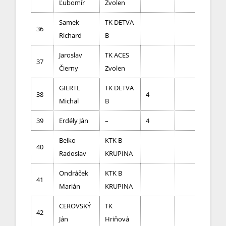
Ľubomír
Zvolen
Samek
TK DETVA
36
6,7
Richard
B
Jaroslav
TK ACES
37
6,5
Čierny
Zvolen
GIERTL
TK DETVA
38
4
2
Michal
B
39
Erdély Ján
–
4
0
Belko
KTK B
40
2
Radoslav
KRUPINA
Ondráček
KTK B
41
2
Marián
KRUPINA
CEROVSKÝ
TK
42
2
Ján
Hriňová