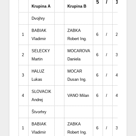
5
/
1
Krupina A
Krupina B
Dvojhry
BABIAK
ZABKA
1
6
/
2
Vladimir
Robert Ing.
SELECKY
MOCAROVA
2
6
/
3
Martin
Daniela
HALUZ
MOCAR
3
6
/
4
Lukas
Dusan Ing.
SLOVACIK
4
VANO Milan
6
/
4
Andrej
Štvorhry
BABIAK
ZABKA
1
6
/
3
Vladimir
Robert Ing.