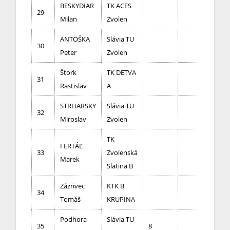
BESKYDIAR
TK ACES
29
12
Milan
Zvolen
ANTOŠKA
Slávia TU
30
11,
Peter
Zvolen
Štork
TK DETVA
31
11
Rastislav
A
STRHARSKY
Slávia TU
32
10
Miroslav
Zvolen
TK
FERTÁĽ
33
Zvolenská
9,5
Marek
Slatina B
Zázrivec
KTK B
34
9,2
Tomáš
KRUPINA
Podhora
Slávia TU
35
8
0