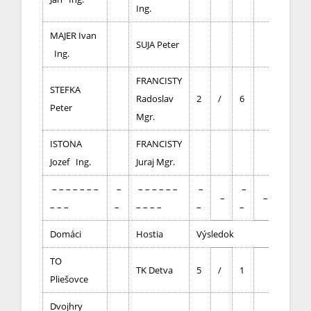
Ing.
MAJER Ivan
SUJA Peter
Ing.
FRANCISTY
STEFKA
Radoslav
2
/
6
0
/
Peter
Mgr.
ISTONA
FRANCISTY
Jozef Ing.
Juraj Mgr.
– – – – – – –
–
– – – – – –
–
–
–
–
–
–
– – –
–
– – – –
–
–
–
Domáci
Hostia
Výsledok
TO
TK Detva
5
/
1
Pliešovce
Dvojhry