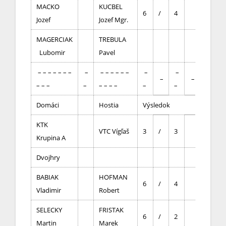
MACKO
KUCBEL
6
/
4
6
/
Jozef
Jozef Mgr.
MAGERCIAK
TREBULA
Lubomir
Pavel
– – – – – – –
–
– – – – – –
–
–
–
–
–
–
– – –
–
– – – –
–
–
–
Domáci
Hostia
Výsledok
KTK
VTC Vígľaš
3
/
3
Krupina A
Dvojhry
BABIAK
HOFMAN
6
/
4
4
/
Vladimir
Robert
SELECKY
FRISTAK
6
/
2
5
/
Martin
Marek