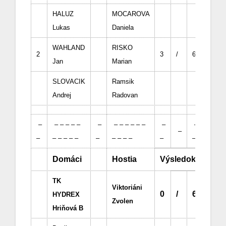
HALUZ
MOCAROVA
Lukas
Daniela
WAHLAND
RISKO
2
3
/
6
Jan
Marian
SLOVACIK
Ramsik
Andrej
Radovan
–
– – – – –
–
– – – – – –
–
–
–
–
–
– – – – –
–
– – – –
–
–
Domáci
Hostia
Výsledok
TK
Viktoriáni
0
/
6
HYDREX
Zvolen
Hriňová B