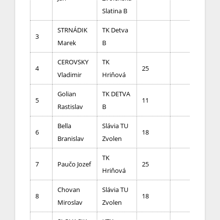
Slatina B
STRNÁDIK
TK Detva
3
62
Marek
B
CEROVSKY
TK
4
25
36
Vladimir
Hriňová
Golian
TK DETVA
5
11
42
Rastislav
B
Bella
Slávia TU
6
18
30
Branislav
Zvolen
TK
7
Paučo Jozef
25
22
Hriňová
Chovan
Slávia TU
8
18
28
Miroslav
Zvolen