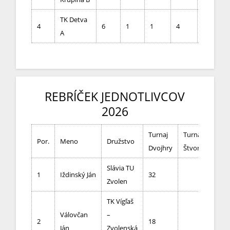
TK Detva
4
6
1
1
4
15
:
A
REBRÍČEK JEDNOTLIVCOV
2026
Turnaj
Turnaj
Sú
Por.
Meno
Družstvo
Dvojhry
Štvorhry
DR
Slávia TU
1
Iždinský Ján
32
47
Zvolen
TK Vígľaš
Válovčan
–
2
18
52
Ján
Zvolenská