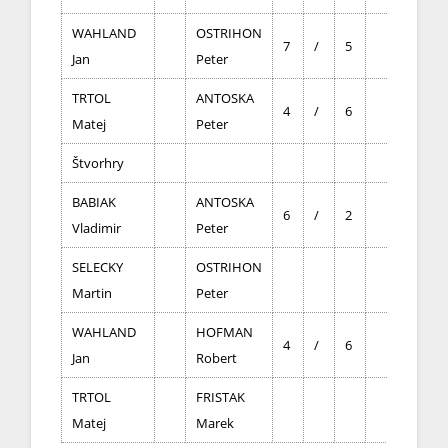
WAHLAND
OSTRIHON
7
/
5
6
/
Jan
Peter
TRTOL
ANTOSKA
4
/
6
5
/
Matej
Peter
Štvorhry
BABIAK
ANTOSKA
6
/
2
6
/
Vladimir
Peter
SELECKY
OSTRIHON
Martin
Peter
WAHLAND
HOFMAN
4
/
6
2
/
Jan
Robert
TRTOL
FRISTAK
Matej
Marek