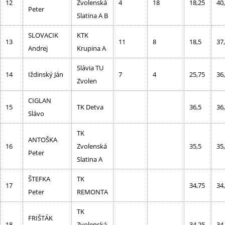
12
Zvolenská
4
18
18,25
40
Peter
Slatina A B
SLOVACIK
KTK
13
11
8
18,5
37
Andrej
Krupina A
Slávia TU
14
Iždinský Ján
7
4
25,75
36
Zvolen
CIGLAN
15
TK Detva
36,5
36
Slávo
TK
ANTOŠKA
16
Zvolenská
35,5
35
Peter
Slatina A
ŠTEFKA
TK
17
34,75
34
Peter
REMONTA
TK
FRIŠTÁK
18
Zvolenská
34,25
34