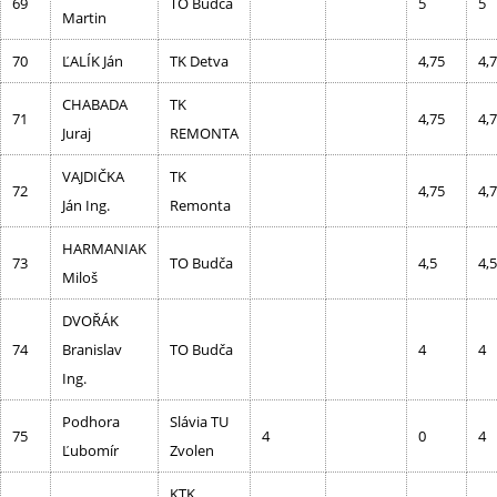
69
TO Budča
5
5
Martin
70
ĽALÍK Ján
TK Detva
4,75
4,
CHABADA
TK
71
4,75
4,
Juraj
REMONTA
VAJDIČKA
TK
72
4,75
4,
Ján Ing.
Remonta
HARMANIAK
73
TO Budča
4,5
4,5
Miloš
DVOŘÁK
74
Branislav
TO Budča
4
4
Ing.
Podhora
Slávia TU
75
4
0
4
Ľubomír
Zvolen
KTK