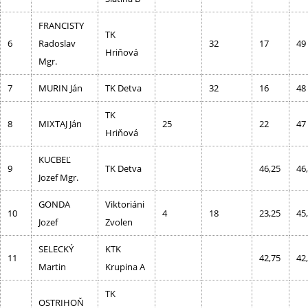
FRANCISTY
TK
6
Radoslav
32
17
49
Hriňová
Mgr.
7
MURIN Ján
TK Detva
32
16
48
TK
8
MIXTAJ Ján
25
22
47
Hriňová
KUCBEĽ
9
TK Detva
46,25
46
Jozef Mgr.
GONDA
Viktoriáni
10
4
18
23,25
45
Jozef
Zvolen
SELECKÝ
KTK
11
42,75
42
Martin
Krupina A
TK
OSTRIHOŇ