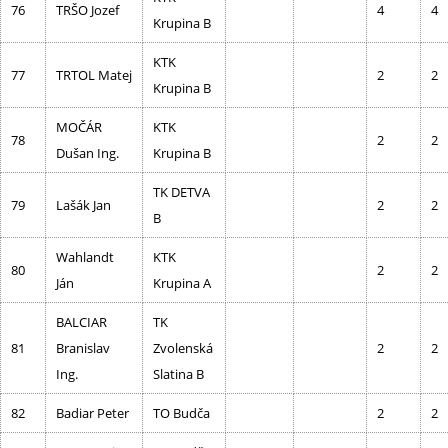
76
TRŠO Jozef
4
4
Krupina B
KTK
77
TRTOL Matej
2
2
Krupina B
MOČÁR
KTK
78
2
2
Dušan Ing.
Krupina B
TK DETVA
79
Lašák Jan
2
2
B
Wahlandt
KTK
80
2
2
Ján
Krupina A
BALCIAR
TK
81
Branislav
Zvolenská
2
2
Ing.
Slatina B
82
Badiar Peter
TO Budča
2
2