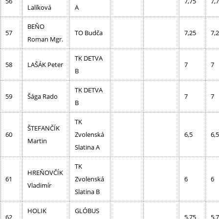
56
7,75
7,
Lalíková
A
BEŇO
57
TO Budča
7,25
7,
Roman Mgr.
TK DETVA
58
LAŠÁK Peter
7
7
B
TK DETVA
59
Šága Rado
7
7
B
TK
ŠTEFANČÍK
60
Zvolenská
6,5
6,5
Martin
Slatina A
TK
HREŇOVČÍK
61
Zvolenská
6
6
Vladimír
Slatina B
HOLIK
GLÓBUS
62
5,75
5,