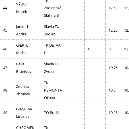
TK
VÝBOH
44
Zvolenská
12,5
12
Marek
Slatina B
Jankech
Slávia TU
45
12,25
12
Andrej
Zvolen
GIERTL
TK DETVA
46
4
8
12
Michal
B
Bella
Slávia TU
47
10,75
10
Branislav
Zvolen
TK
Zdenko
48
REMONTA
10,5
10
Zbránek
Očová
GRAJCIAR
49
TO Budča
10,25
10
Jaroslav
CHROMEK
TK