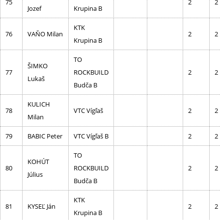
75
2
2
Jozef
Krupina B
KTK
76
VAŇO Milan
2
2
Krupina B
TO
ŠIMKO
77
ROCKBUILD
2
2
Lukaš
Budča B
KULICH
78
VTC Vígľaš
2
2
Milan
79
BABIC Peter
VTC Vígľaš B
2
2
TO
KOHÚT
80
ROCKBUILD
2
2
Július
Budča B
KTK
81
KYSEĽ Ján
2
2
Krupina B