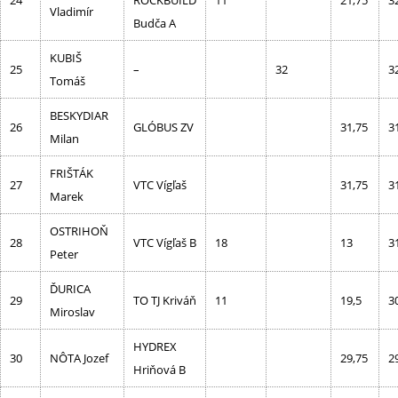
24
ROCKBUILD
11
21,75
3
Vladimír
Budča A
KUBIŠ
25
–
32
3
Tomáš
BESKYDIAR
26
GLÓBUS ZV
31,75
3
Milan
FRIŠTÁK
27
VTC Vígľaš
31,75
3
Marek
OSTRIHOŇ
28
VTC Vígľaš B
18
13
3
Peter
ĎURICA
29
TO TJ Kriváň
11
19,5
3
Miroslav
HYDREX
30
NÔTA Jozef
29,75
2
Hriňová B