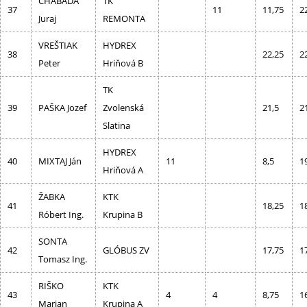
CHABADA
TK
37
11
11,75
2
Juraj
REMONTA
VREŠTIAK
HYDREX
38
22,25
2
Peter
Hriňová B
TK
39
PAŠKA Jozef
Zvolenská
21,5
2
Slatina
HYDREX
40
MIXTAJ Ján
11
8,5
1
Hriňová A
ŽABKA
KTK
41
18,25
1
Róbert Ing.
Krupina B
SONTA
42
GLÓBUS ZV
17,75
1
Tomasz Ing.
RIŠKO
KTK
43
4
4
8,75
1
Marian
Krupina A