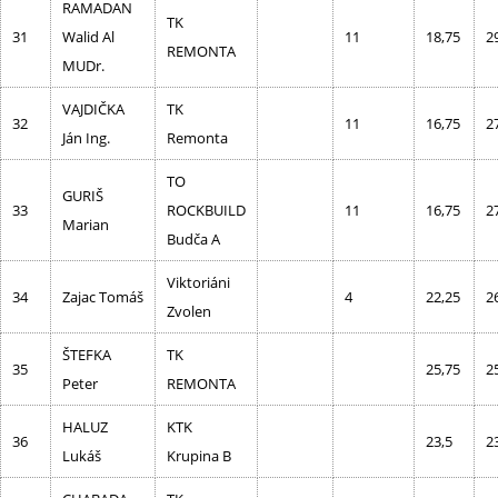
RAMADAN
TK
31
Walid Al
11
18,75
2
REMONTA
MUDr.
VAJDIČKA
TK
32
11
16,75
2
Ján Ing.
Remonta
TO
GURIŠ
33
ROCKBUILD
11
16,75
2
Marian
Budča A
Viktoriáni
34
Zajac Tomáš
4
22,25
2
Zvolen
ŠTEFKA
TK
35
25,75
2
Peter
REMONTA
HALUZ
KTK
36
23,5
2
Lukáš
Krupina B