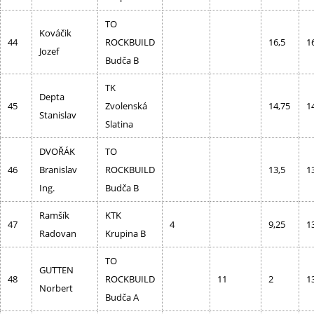
TO
Kováčik
44
ROCKBUILD
16,5
1
Jozef
Budča B
TK
Depta
45
Zvolenská
14,75
1
Stanislav
Slatina
DVOŘÁK
TO
46
Branislav
ROCKBUILD
13,5
1
Ing.
Budča B
Ramšík
KTK
47
4
9,25
1
Radovan
Krupina B
TO
GUTTEN
48
ROCKBUILD
11
2
1
Norbert
Budča A