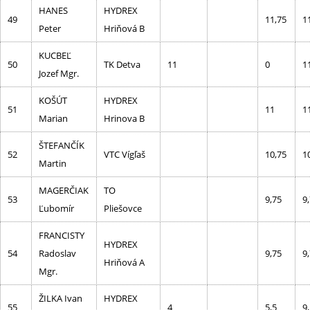
HANES
HYDREX
49
11,75
1
Peter
Hriňová B
KUCBEĽ
50
TK Detva
11
0
1
Jozef Mgr.
KOŠÚT
HYDREX
51
11
1
Marian
Hrinova B
ŠTEFANČÍK
52
VTC Vígľaš
10,75
1
Martin
MAGERČIAK
TO
53
9,75
9
Ľubomír
Pliešovce
FRANCISTY
HYDREX
54
Radoslav
9,75
9
Hriňová A
Mgr.
ŽILKA Ivan
HYDREX
55
4
5,5
9