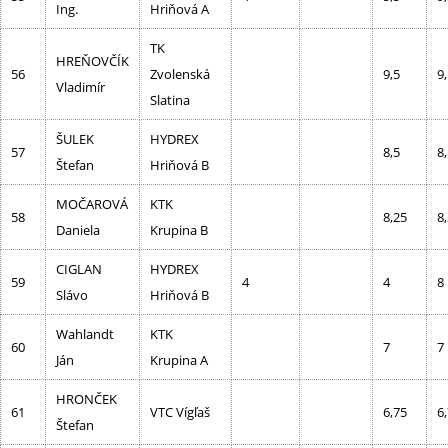
Ing.
Hriňová A
TK
HREŇOVČÍK
56
Zvolenská
9,5
9
Vladimír
Slatina
ŠULEK
HYDREX
57
8,5
8
Štefan
Hriňová B
MOČAROVÁ
KTK
58
8,25
8
Daniela
Krupina B
CIGLAN
HYDREX
59
4
4
8
Slávo
Hriňová B
Wahlandt
KTK
60
7
7
Ján
Krupina A
HRONČEK
61
VTC Vígľaš
6,75
6
Štefan