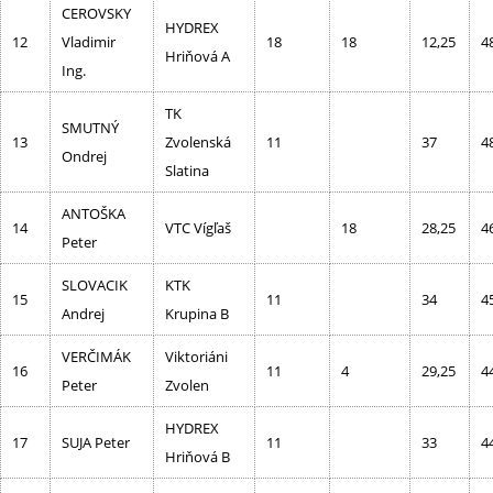
CEROVSKY
HYDREX
12
Vladimir
18
18
12,25
4
Hriňová A
Ing.
TK
SMUTNÝ
13
Zvolenská
11
37
4
Ondrej
Slatina
ANTOŠKA
14
VTC Vígľaš
18
28,25
4
Peter
SLOVACIK
KTK
15
11
34
4
Andrej
Krupina B
VERČIMÁK
Viktoriáni
16
11
4
29,25
4
Peter
Zvolen
HYDREX
17
SUJA Peter
11
33
4
Hriňová B