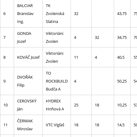
BALCIAR
TK
6
Branislav
Zvolenská
32
43,75
7
Ing.
Slatina
GONDA
Viktoriáni
7
4
32
34,75
7
Jozef
Zvolen
Viktoriáni
8
KOVÁČ Jozef
11
4
40,5
5
Zvolen
TO
DVOŘÁK
9
ROCKBUILD
4
50,25
5
Filip
Budča A
CEROVSKÝ
HYDREX
10
25
18
10,25
5
Ján
Hriňová A
ČERMAK
11
VTC Vígľaš
18
18
14,5
5
Miroslav