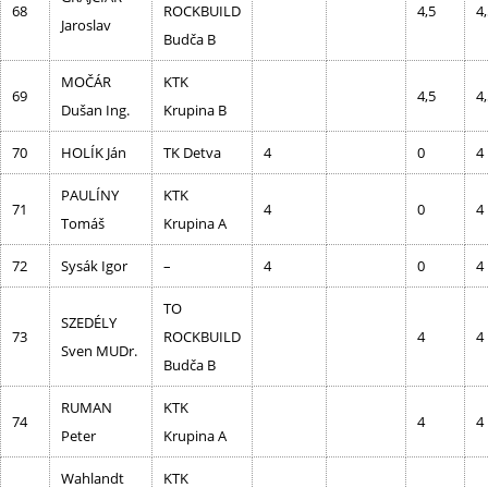
68
ROCKBUILD
4,5
4
Jaroslav
Budča B
MOČÁR
KTK
69
4,5
4
Dušan Ing.
Krupina B
70
HOLÍK Ján
TK Detva
4
0
4
PAULÍNY
KTK
71
4
0
4
Tomáš
Krupina A
72
Sysák Igor
–
4
0
4
TO
SZEDÉLY
73
ROCKBUILD
4
4
Sven MUDr.
Budča B
RUMAN
KTK
74
4
4
Peter
Krupina A
Wahlandt
KTK