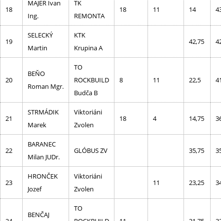
MAJER Ivan
TK
18
18
11
14
4
Ing.
REMONTA
SELECKÝ
KTK
19
42,75
4
Martin
Krupina A
TO
BEŇO
20
ROCKBUILD
8
11
22,5
4
Roman Mgr.
Budča B
STRMÁDIK
Viktoriáni
21
18
4
14,75
3
Marek
Zvolen
BARANEC
22
GLÓBUS ZV
35,75
3
Milan JUDr.
HRONČEK
Viktoriáni
23
11
23,25
3
Jozef
Zvolen
TO
BENČAJ