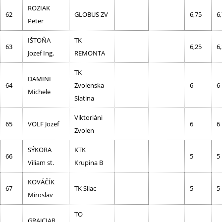
ROZIAK
62
GLOBUS ZV
6,75
6
Peter
IŠTOŇA
TK
63
6,25
6
Jozef Ing.
REMONTA
TK
DAMINI
64
Zvolenska
6
6
Michele
Slatina
Viktoriáni
65
VOLF Jozef
6
6
Zvolen
SÝKORA
KTK
66
5
5
Viliam st.
Krupina B
KOVÁČÍK
67
TK Sliac
5
5
Miroslav
TO
GRAJCIAR