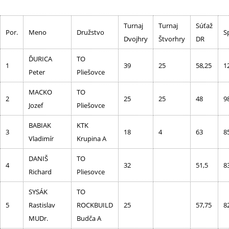
Turnaj
Turnaj
Súťaž
Por.
Meno
Družstvo
S
Dvojhry
Štvorhry
DR
ĎURICA
TO
1
39
25
58,25
1
Peter
Pliešovce
MACKO
TO
2
25
25
48
9
Jozef
Pliešovce
BABIAK
KTK
3
18
4
63
8
Vladimír
Krupina A
DANIŠ
TO
4
32
51,5
8
Richard
Pliesovce
SYSÁK
TO
5
Rastislav
ROCKBUILD
25
57,75
8
MUDr.
Budča A