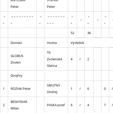
ANTOSKA
STEFKA
Peter
Peter
–
– – – – – – – – –
–
– – – – – – –
–
–
–
–
–
–
–
–
– – –
–
–
–
52
36
Domáci
Hostia
Výsledok
TK
GLOBUS
Zvolenská
4
/
2
Zvolen
Slatina
Dvojhry
SMUTNY
1
ROZIAK Peter
1
/
6
0
/
Ondrej
BESKYDIAR
2
PASKA Jozef
6
/
4
7
/
Milan