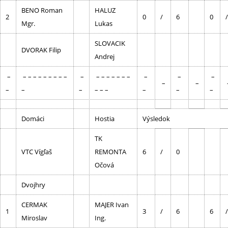
BENO Roman
HALUZ
2
0
/
6
0
/
Mgr.
Lukas
SLOVACIK
DVORAK Filip
Andrej
–
– – – – – – – – –
–
– – – – – – –
–
–
–
–
–
–
–
–
– – –
–
–
–
Domáci
Hostia
Výsledok
TK
VTC Vígľaš
REMONTA
6
/
0
Očová
Dvojhry
CERMAK
MAJER Ivan
1
3
/
6
6
/
Miroslav
Ing.