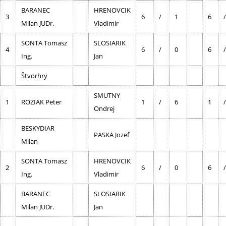
BARANEC
HRENOVCIK
3
6
/
1
6
/
Milan JUDr.
Vladimir
SONTA Tomasz
SLOSIARIK
4
6
/
0
6
/
Ing.
Jan
Štvorhry
SMUTNY
1
ROZIAK Peter
1
/
6
1
/
Ondrej
BESKYDIAR
PASKA Jozef
Milan
SONTA Tomasz
HRENOVCIK
2
6
/
0
6
/
Ing.
Vladimir
BARANEC
SLOSIARIK
Milan JUDr.
Jan