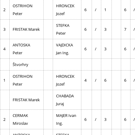
OSTRIHON
HRONCEK
2
6
/
1
6
/
Peter
Jozef
STEFKA
3
FRISTAK Marek
6
/
3
7
/
Peter
ANTOSKA
VAJDICKA
4
6
/
3
6
/
Peter
Jan Ing.
Štvorhry
OSTRIHON
HRONCEK
1
4
/
6
6
/
Peter
Jozef
CHABADA
FRISTAK Marek
Juraj
CERMAK
MAJER Ivan
2
6
/
3
6
/
Miroslav
Ing.