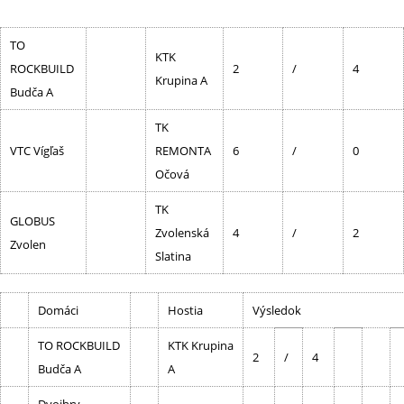
TO
KTK
ROCKBUILD
2
/
4
Krupina A
Budča A
TK
VTC Vígľaš
REMONTA
6
/
0
Očová
TK
GLOBUS
Zvolenská
4
/
2
Zvolen
Slatina
Domáci
Hostia
Výsledok
TO ROCKBUILD
KTK Krupina
2
/
4
Budča A
A