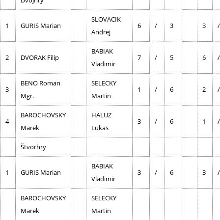
Dvojhry
SLOVACIK
1
GURIS Marian
6
/
3
3
/
Andrej
BABIAK
2
DVORAK Filip
7
/
5
6
/
Vladimir
BENO Roman
SELECKY
3
1
/
6
2
/
Mgr.
Martin
BAROCHOVSKY
HALUZ
4
3
/
6
1
/
Marek
Lukas
Štvorhry
BABIAK
1
GURIS Marian
3
/
6
3
/
Vladimir
BAROCHOVSKY
SELECKY
Marek
Martin