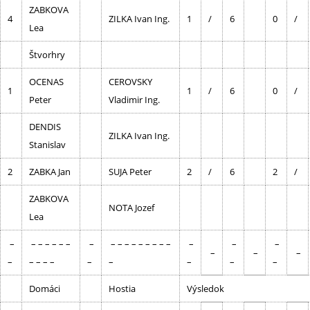
ZABKOVA
4
ZILKA Ivan Ing.
1
/
6
0
/
Lea
Štvorhry
OCENAS
CEROVSKY
1
1
/
6
0
/
Peter
Vladimir Ing.
DENDIS
ZILKA Ivan Ing.
Stanislav
2
ZABKA Jan
SUJA Peter
2
/
6
2
/
ZABKOVA
NOTA Jozef
Lea
–
– – – – – –
–
– – – – – – – – –
–
–
–
–
–
–
–
– – – –
–
–
–
–
–
Domáci
Hostia
Výsledok