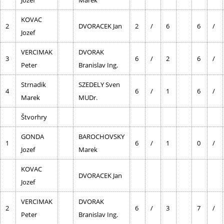
Jozef
Marek
KOVAC
2
DVORACEK Jan
2
/
6
6
/
Jozef
VERCIMAK
DVORAK
3
6
/
2
6
/
Peter
Branislav Ing.
Strnadik
SZEDELY Sven
4
6
/
1
6
/
Marek
MUDr.
Štvorhry
GONDA
BAROCHOVSKY
1
6
/
1
0
/
Jozef
Marek
KOVAC
DVORACEK Jan
Jozef
VERCIMAK
DVORAK
2
6
/
3
7
/
Peter
Branislav Ing.