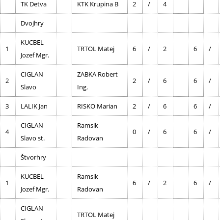
TK Detva
KTK Krupina B
2
/
4
Dvojhry
KUCBEL
1
TRTOL Matej
6
/
2
6
/
Jozef Mgr.
CIGLAN
ZABKA Robert
2
2
/
6
6
/
Slavo
Ing.
3
LALIK Jan
RISKO Marian
2
/
6
6
/
CIGLAN
Ramsik
4
0
/
6
6
/
Slavo st.
Radovan
Štvorhry
KUCBEL
Ramsik
1
6
/
2
6
/
Jozef Mgr.
Radovan
CIGLAN
TRTOL Matej