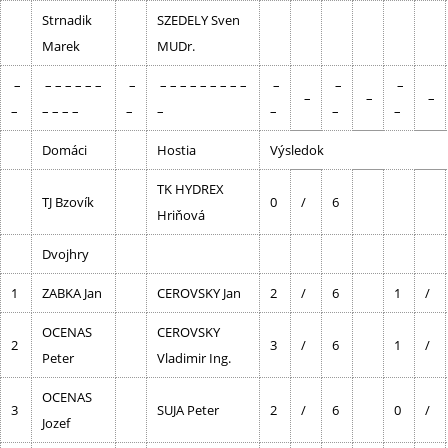
Strnadik
SZEDELY Sven
Marek
MUDr.
–
– – – – – –
–
– – – – – – – – –
–
–
–
–
–
–
–
– – – –
–
–
–
–
–
Domáci
Hostia
Výsledok
TK HYDREX
TJ Bzovík
0
/
6
Hriňová
Dvojhry
1
ZABKA Jan
CEROVSKY Jan
2
/
6
1
/
OCENAS
CEROVSKY
2
3
/
6
1
/
Peter
Vladimir Ing.
OCENAS
3
SUJA Peter
2
/
6
0
/
Jozef