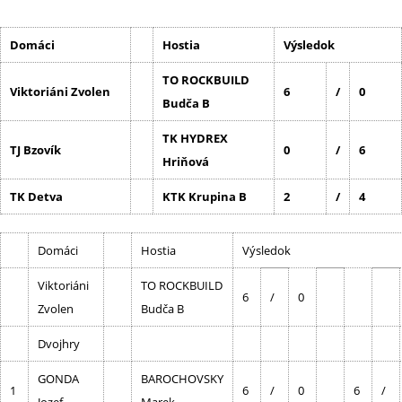
Domáci
Hostia
Výsledok
TO ROCKBUILD
Viktoriáni Zvolen
6
/
0
Budča B
TK HYDREX
TJ Bzovík
0
/
6
Hriňová
TK Detva
KTK Krupina B
2
/
4
Domáci
Hostia
Výsledok
Viktoriáni
TO ROCKBUILD
6
/
0
Zvolen
Budča B
Dvojhry
GONDA
BAROCHOVSKY
1
6
/
0
6
/