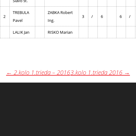
Slavo st.
TREBULA
ZABKA Robert
2
3
/
6
6
/
Pavel
Ing.
LALIK Jan
RISKO Marian
Post
←
2.kolo 1.trieda – 2016
3.kolo 1.trieda 2016
→
navigation