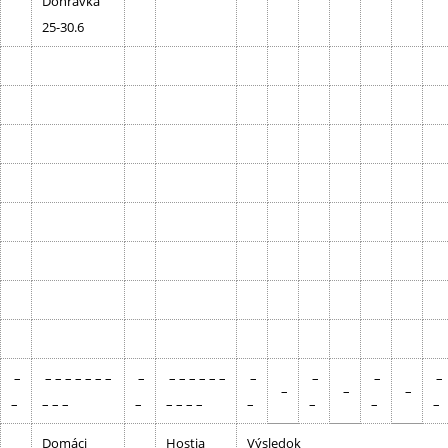
Dohrávka
25-30.6
–
– – – – – – –
–
– – – – – –
–
–
–
–
–
–
–
–
– – –
–
– – – –
–
–
–
–
Domáci
Hostia
Výsledok