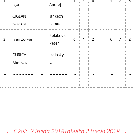
1
1
/
6
4
/
6
Igor
Andrej
CIGLAN
Jankech
Slavo st.
Samuel
Polakovic
2
Ivan Zorvan
6
/
2
6
/
2
Peter
DURICA
Izdinsky
Miroslav
Jan
–
– – – – – – –
–
– – – – – –
–
–
–
–
–
–
–
–
– – –
–
– – – –
–
–
–
–
←
6.kolo 2.trieda 2018
Tabuľka 2.trieda 2018
→