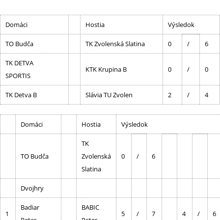
Domáci
Hostia
Výsledok
TO Budča
TK Zvolenská Slatina
0
/
6
TK DETVA
KTK Krupina B
0
/
0
SPORTIS
TK Detva B
Slávia TU Zvolen
2
/
4
Domáci
Hostia
Výsledok
TK
TO Budča
Zvolenská
0
/
6
Slatina
Dvojhry
Badiar
BABIC
1
5
/
7
4
/
6