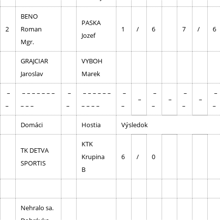
BENO
PASKA
2
Roman
1
/
6
7
/
6
Jozef
Mgr.
GRAJCIAR
VYBOH
Jaroslav
Marek
–
– – – – – – –
–
– – – – – –
–
–
–
–
–
–
–
–
– – –
–
– – – –
–
–
–
–
Domáci
Hostia
Výsledok
KTK
TK DETVA
Krupina
6
/
0
SPORTIS
B
Nehralo sa.