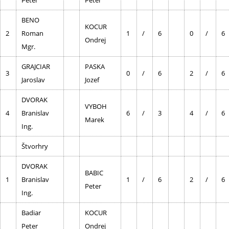
Peter
Peter
BENO
KOCUR
2
Roman
1
/
6
0
/
6
Ondrej
Mgr.
GRAJCIAR
PASKA
3
0
/
6
2
/
6
Jaroslav
Jozef
DVORAK
VYBOH
4
Branislav
6
/
3
4
/
6
Marek
Ing.
Štvorhry
DVORAK
BABIC
1
Branislav
1
/
6
2
/
6
Peter
Ing.
Badiar
KOCUR
Peter
Ondrej