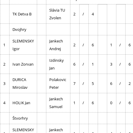
Slávia TU
TK Detva B
2
/
4
Zvolen
Dvojhry
SLEMENSKY
Jankech
1
2
/
6
1
/
6
Igor
Andrej
Izdinsky
2
Ivan Zorvan
6
/
1
3
/
6
Jan
DURICA
Polakovic
3
7
/
5
6
/
2
Miroslav
Peter
Jankech
4
HOLIK Jan
1
/
6
0
/
6
Samuel
Štvorhry
SLEMENSKY
Jankech