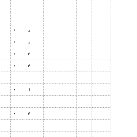
2014
2013
Roky 2001 – 2010
/
2
Roky 1991 – 2000
/
2
/
6
/
6
/
1
/
6