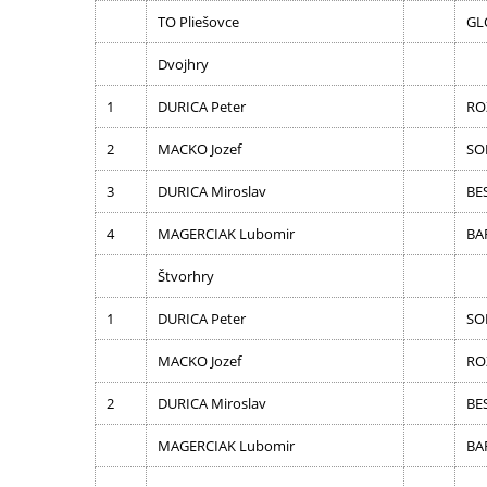
TO Pliešovce
GL
Dvojhry
1
DURICA Peter
RO
2
MACKO Jozef
SO
3
DURICA Miroslav
BE
4
MAGERCIAK Lubomir
BA
Štvorhry
1
DURICA Peter
SO
MACKO Jozef
RO
2
DURICA Miroslav
BE
MAGERCIAK Lubomir
BA