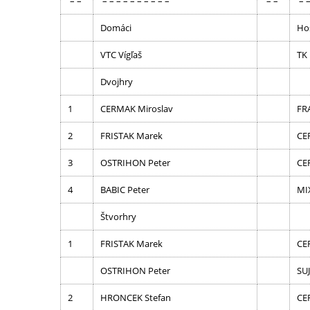
– –
– – – – – – – – – –
– –
– –
Domáci
Ho
VTC Vígľaš
TK
Dvojhry
1
CERMAK Miroslav
FR
2
FRISTAK Marek
CE
3
OSTRIHON Peter
CE
4
BABIC Peter
MIX
Štvorhry
1
FRISTAK Marek
CE
OSTRIHON Peter
SUJ
2
HRONCEK Stefan
CE