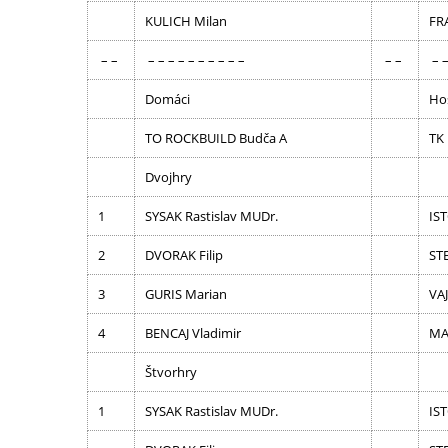
KULICH Milan
FR
– –
– – – – – – – – – –
– –
– –
Domáci
Ho
TO ROCKBUILD Budča A
TK
Dvojhry
1
SYSAK Rastislav MUDr.
IST
2
DVORAK Filip
ST
3
GURIS Marian
VAJ
4
BENCAJ Vladimir
MAJ
Štvorhry
1
SYSAK Rastislav MUDr.
IST