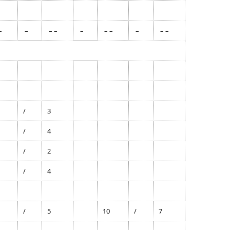
–
–
– –
–
– –
–
– –
/
3
/
4
/
2
/
4
/
5
10
/
7