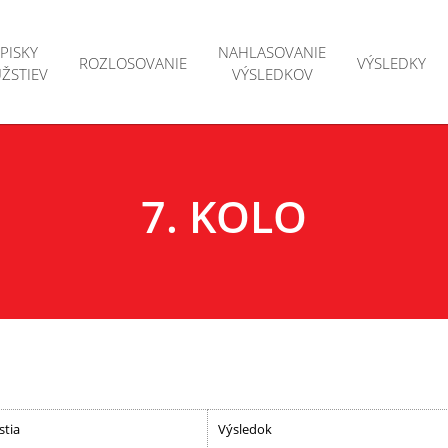
PISKY
NAHLASOVANIE
ROZLOSOVANIE
VÝSLEDKY
ŽSTIEV
VÝSLEDKOV
t
Súťaž dru
pisky 2026
Turnaj je
ťažný poriadok
7. KOLO
stia
Výsledok