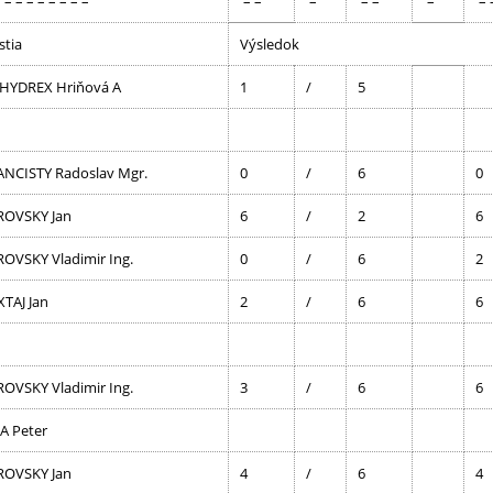
 – – – – – – – –
– –
–
– –
–
– 
stia
Výsledok
 HYDREX Hriňová A
1
/
5
ANCISTY Radoslav Mgr.
0
/
6
0
ROVSKY Jan
6
/
2
6
ROVSKY Vladimir Ing.
0
/
6
2
TAJ Jan
2
/
6
6
ROVSKY Vladimir Ing.
3
/
6
6
A Peter
ROVSKY Jan
4
/
6
4