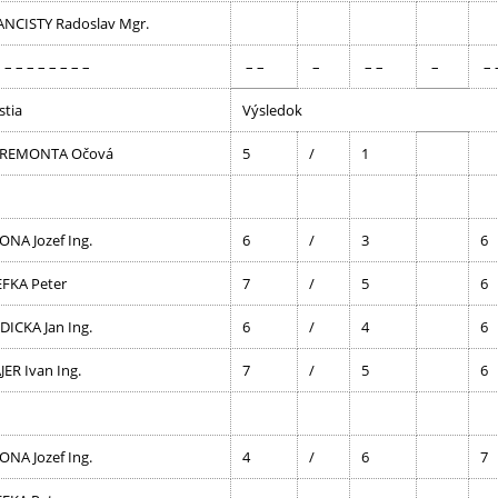
ANCISTY Radoslav Mgr.
 – – – – – – – –
– –
–
– –
–
– 
stia
Výsledok
 REMONTA Očová
5
/
1
ONA Jozef Ing.
6
/
3
6
EFKA Peter
7
/
5
6
DICKA Jan Ing.
6
/
4
6
ER Ivan Ing.
7
/
5
6
ONA Jozef Ing.
4
/
6
7