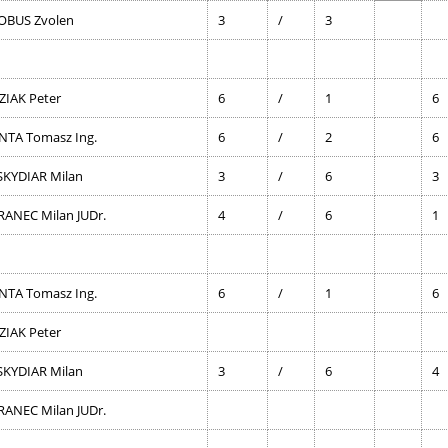
OBUS Zvolen
3
/
3
ZIAK Peter
6
/
1
6
NTA Tomasz Ing.
6
/
2
6
SKYDIAR Milan
3
/
6
3
RANEC Milan JUDr.
4
/
6
1
NTA Tomasz Ing.
6
/
1
6
ZIAK Peter
SKYDIAR Milan
3
/
6
4
RANEC Milan JUDr.