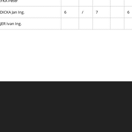
EFKA Peter
DICKA Jan Ing.
6
/
7
6
ER Ivan Ing.