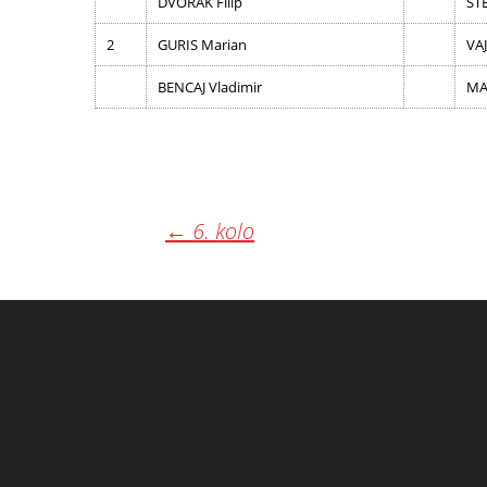
DVORAK Filip
ST
2
GURIS Marian
VAJ
BENCAJ Vladimir
MAJ
Post
←
6. kolo
navigation