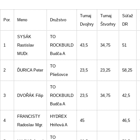
Turnaj
Turnaj
Súťaž
Por.
Meno
Družstvo
Dvojhry
Štvorhry
DR
SYSÁK
TO
1
Rastislav
ROCKBUILD
43,5
34,75
51
MUDr.
Budča A
TO
2
ĎURICA Peter
23,5
23,25
58,25
Pliešovce
TO
3
DVOŘÁK Filip
ROCKBUILD
23,5
34,75
42,5
Budča A
FRANCISTY
HYDREX
4
45
46,5
Radoslav Mgr.
Hriňová A
TO