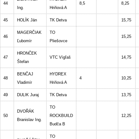
44
8,5
8,25
Ing.
Hriňová A
45
HOLÍK Ján
TK Detva
15,75
MAGERČIAK
TO
46
15,25
Ľubomír
Pliešovce
HRONČEK
47
VTC Vígľaš
14,75
Štefan
BENČAJ
HYDREX
48
4
10,25
Vladimír
Hriňová A
49
DULIK Juraj
TK Detva
13,75
TO
DVOŘÁK
50
ROCKBUILD
12,25
Branislav Ing.
Budča B
TO