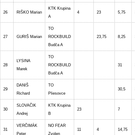
KTK Krupina
26
RIŠKO Marian
4
23
5,75
A
TO
27
GURIŠ Marian
ROCKBUILD
23,75
8,25
Budča A
TO
LYSINA
28
ROCKBUILD
31
Marek
Budča A
DANIŠ
TO
29
30,5
Richard
Pliesovce
SLOVAČIK
KTK Krupina
30
23
7
Andrej
B
VERČIMÁK
NO FEAR
31
11
4
14,75
Peter
Zvolen