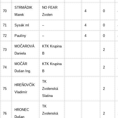
STRMÁDIK
NO FEAR
70
4
0
Marek
Zvolen
71
Sysák ml
–
4
0
72
Paulíny
–
4
0
MOČAROVÁ
KTK Krupina
73
2
Daniela
B
MOČÁR
KTK Krupina
74
2
Dušan Ing.
B
TK
HREŇOVČÍK
75
Zvolenská
2
Vladimír
Slatina
TK
HRONEC
76
Zvolenská
2
Dušan