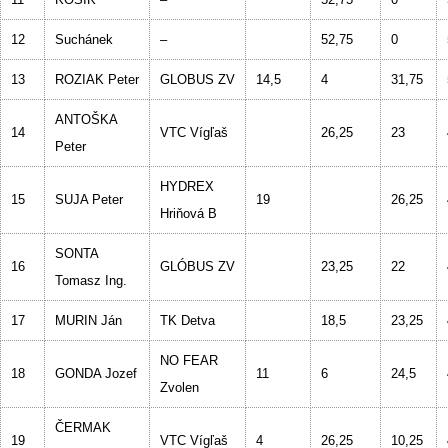
12
Suchánek
–
52,75
0
13
ROZIAK Peter
GLOBUS ZV
14,5
4
31,75
ANTOŠKA
14
VTC Vígľaš
26,25
23
Peter
HYDREX
15
SUJA Peter
19
26,25
Hriňová B
SONTA
16
GLÓBUS ZV
23,25
22
Tomasz Ing.
17
MURIN Ján
TK Detva
18,5
23,25
NO FEAR
18
GONDA Jozef
11
6
24,5
Zvolen
ČERMAK
19
VTC Vígľaš
4
26,25
10,25