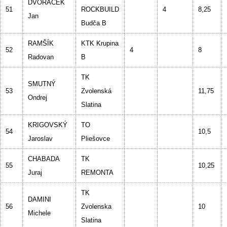
DVOŘÁČEK
51
ROCKBUILD
4
8,25
Jan
Budča B
RAMŠÍK
KTK Krupina
52
4
8
Radovan
B
TK
SMUTNÝ
53
Zvolenská
11,75
Ondrej
Slatina
KRIGOVSKÝ
TO
54
10,5
Jaroslav
Pliešovce
CHABADA
TK
55
10,25
Juraj
REMONTA
TK
DAMINI
56
Zvolenska
10
Michele
Slatina