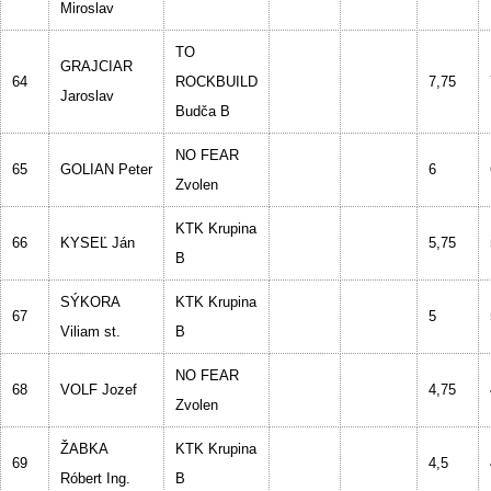
Miroslav
TO
GRAJCIAR
64
ROCKBUILD
7,75
Jaroslav
Budča B
NO FEAR
65
GOLIAN Peter
6
Zvolen
KTK Krupina
66
KYSEĽ Ján
5,75
B
SÝKORA
KTK Krupina
67
5
Viliam st.
B
NO FEAR
68
VOLF Jozef
4,75
Zvolen
ŽABKA
KTK Krupina
69
4,5
Róbert Ing.
B