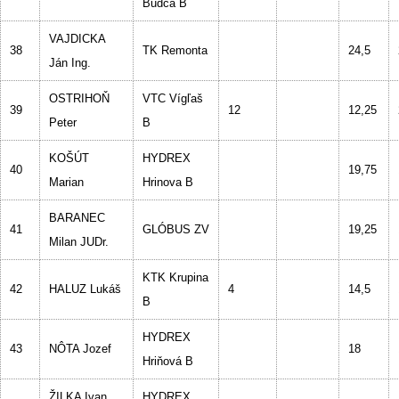
Budča B
VAJDICKA
38
TK Remonta
24,5
Ján Ing.
OSTRIHOŇ
VTC Vígľaš
39
12
12,25
Peter
B
KOŠÚT
HYDREX
40
19,75
Marian
Hrinova B
BARANEC
41
GLÓBUS ZV
19,25
Milan JUDr.
KTK Krupina
42
HALUZ Lukáš
4
14,5
B
HYDREX
43
NÔTA Jozef
18
Hriňová B
ŽILKA Ivan
HYDREX