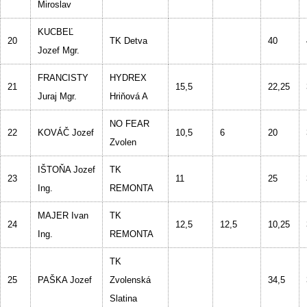
Miroslav
KUCBEĽ
20
TK Detva
40
Jozef Mgr.
FRANCISTY
HYDREX
21
15,5
22,25
Juraj Mgr.
Hriňová A
NO FEAR
22
KOVÁČ Jozef
10,5
6
20
Zvolen
IŠTOŇA Jozef
TK
23
11
25
Ing.
REMONTA
MAJER Ivan
TK
24
12,5
12,5
10,25
Ing.
REMONTA
TK
25
PAŠKA Jozef
Zvolenská
34,5
Slatina