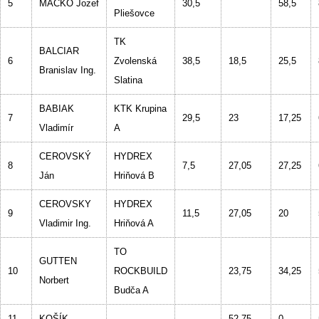
5
MACKO Jozef
30,5
58,5
Pliešovce
TK
BALCIAR
6
Zvolenská
38,5
18,5
25,5
Branislav Ing.
Slatina
BABIAK
KTK Krupina
7
29,5
23
17,25
Vladimír
A
CEROVSKÝ
HYDREX
8
7,5
27,05
27,25
Ján
Hriňová B
CEROVSKY
HYDREX
9
11,5
27,05
20
Vladimir Ing.
Hriňová A
TO
GUTTEN
10
ROCKBUILD
23,75
34,25
Norbert
Budča A
11
KOŠÍK
–
52,75
0