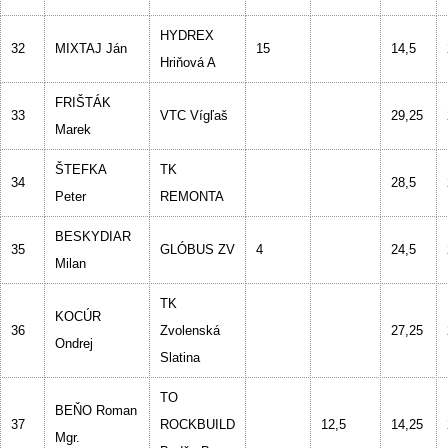
HYDREX
32
MIXTAJ Ján
15
14,5
Hriňová A
FRIŠTÁK
33
VTC Vígľaš
29,25
Marek
ŠTEFKA
TK
34
28,5
Peter
REMONTA
BESKYDIAR
35
GLÓBUS ZV
4
24,5
Milan
TK
KOCÚR
36
Zvolenská
27,25
Ondrej
Slatina
TO
BEŇO Roman
37
ROCKBUILD
12,5
14,25
Mgr.