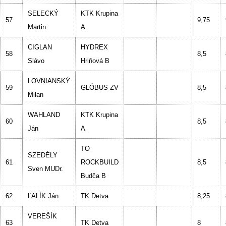
SELECKÝ
KTK Krupina
57
9,75
Martin
A
CIGLAN
HYDREX
58
8,5
Slávo
Hriňová B
LOVNIANSKÝ
59
GLÓBUS ZV
8,5
Milan
WAHLAND
KTK Krupina
60
8,5
Ján
A
TO
SZEDÉLY
61
ROCKBUILD
8,5
Sven MUDr.
Budča B
62
ĽALÍK Ján
TK Detva
8,25
VEREŠÍK
63
TK Detva
8