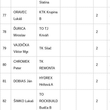
Slatina
ORAVEC
KTK Krupina
77
2
Lukáš
B
ĎURICA
TO TJ
78
2
Miroslav
Kriváň
VAJDIČKA
79
TK Sliač
2
Viktor Mgr.
CHROMEK
TK
80
2
Peter
REMONTA
HYDREX
81
DOBIAS Ján
2
Hriňová A
TO
82
ŠIMKO Lukaš
ROCKBUILD
2
Budča B