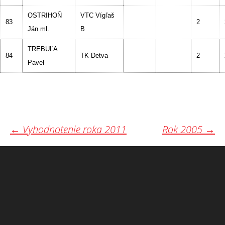
OSTRIHOŇ
VTC Vígľaš
83
2
Ján ml.
B
TREBUĽA
84
TK Detva
2
Pavel
Post
←
Vyhodnotenie roka 2011
Rok 2005
→
navigation