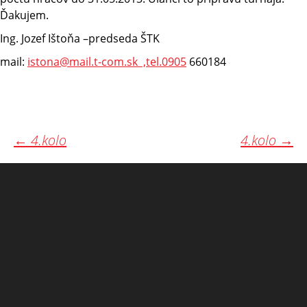
Ďakujem.
Ing. Jozef Ištoňa –predseda ŠTK
mail:
istona@mail.t-com.sk ,tel.0905
660184
Post
←
4.kolo
4.kolo
→
navigation