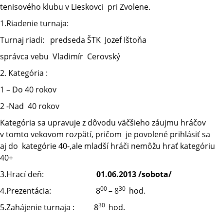
tenisového klubu v Lieskovci pri Zvolene.
1.Riadenie turnaja:
Turnaj riadi: predseda ŠTK Jozef Ištoňa
správca vebu Vladimír Cerovský
2. Kategória :
1 – Do 40 rokov
2 -Nad 40 rokov
Kategória sa upravuje z dôvodu väčšieho záujmu hráčov
v tomto vekovom rozpätí, pričom je povolené prihlásiť sa
aj do kategórie 40-,ale mladší hráči nemôžu hrať kategóriu
40+
3.Hrací deň:
01.06.2013 /sobota/
00
30
4.Prezentácia: 8
– 8
hod.
30
5.Zahájenie turnaja : 8
hod.