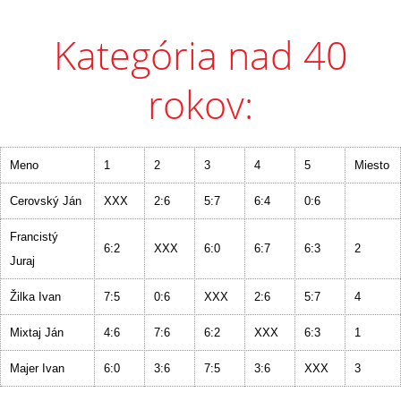
Kategória nad 40
rokov:
Meno
1
2
3
4
5
Miesto
Cerovský Ján
XXX
2:6
5:7
6:4
0:6
Francistý
6:2
XXX
6:0
6:7
6:3
2
Juraj
Žilka Ivan
7:5
0:6
XXX
2:6
5:7
4
Mixtaj Ján
4:6
7:6
6:2
XXX
6:3
1
Majer Ivan
6:0
3:6
7:5
3:6
XXX
3