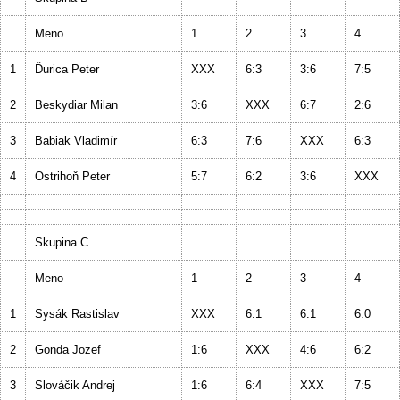
Meno
1
2
3
4
1
Ďurica Peter
XXX
6:3
3:6
7:5
2
Beskydiar Milan
3:6
XXX
6:7
2:6
3
Babiak Vladimír
6:3
7:6
XXX
6:3
4
Ostrihoň Peter
5:7
6:2
3:6
XXX
Skupina C
Meno
1
2
3
4
1
Sysák Rastislav
XXX
6:1
6:1
6:0
2
Gonda Jozef
1:6
XXX
4:6
6:2
3
Slováčik Andrej
1:6
6:4
XXX
7:5