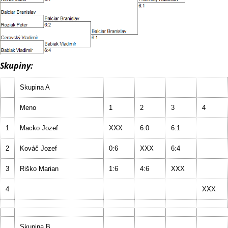
Skupiny:
Skupina A
Meno
1
2
3
4
1
Macko Jozef
XXX
6:0
6:1
2
Kováč Jozef
0:6
XXX
6:4
3
Riško Marian
1:6
4:6
XXX
4
XXX
Skupina B