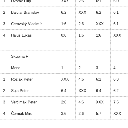
1
Dvorák Filip
XXX
2:6
6:1
6:0
2
Balciar Branislav
6:2
XXX
6:2
6:1
3
Cerovský Vladimír
1:6
2:6
XXX
6:1
4
Haluz Lukáš
0:6
1:6
1:6
XXX
Skupina F
Meno
1
2
3
4
1
Roziak Peter
XXX
4:6
6:2
6:3
2
Suja Peter
6:4
XXX
6:4
6:2
3
Verčimák Peter
2:6
4:6
XXX
7:5
4
Čermák Miro
3:6
2:6
5:7
XXX