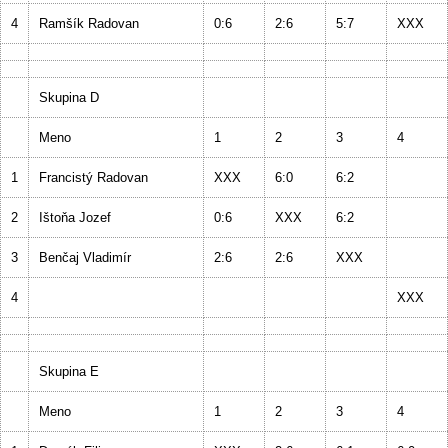
4
Ramšík Radovan
0:6
2:6
5:7
XXX
Skupina D
Meno
1
2
3
4
1
Francistý Radovan
XXX
6:0
6:2
2
Ištoňa Jozef
0:6
XXX
6:2
3
Benčaj Vladimír
2:6
2:6
XXX
4
XXX
Skupina E
Meno
1
2
3
4